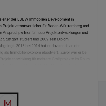
ngsleiter der LBBW Immobilien Development in
tion Projektverantwortlicher für Baden-Württemberg und
r Ansprechpartner für neue Projektentwicklungen und
t Stuttgart studiert und 2009 sein Diplom
abgelegt. 2013 bei 2014 hat er dazu noch an der
g als Immobilienökonom absolviert. Zuvor war er bei
 Projektentwicklung für mehrere Großprojekte im Raum
s Projektentwicklers GeRo Real Estate tätig. Er ist
, Geschäftsführer der LBBW Immobilien Development:
 Team der LBBW Immobilien-Gruppe verstärkt. Als
iger Erfahrung in der Projektentwicklung wird er
 im Bereich Immobilien Development mitverantworten."