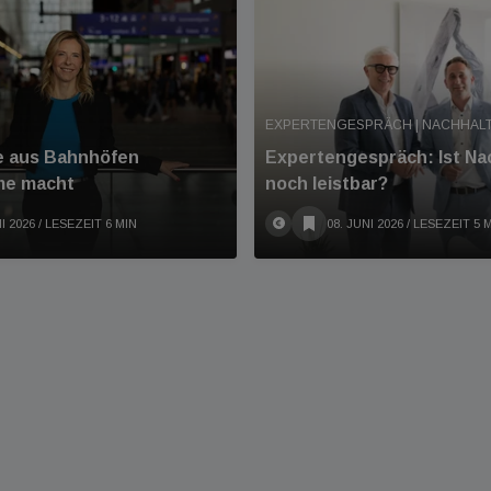
EXPERTENGESPRÄCH | NACHHALT
ie aus Bahnhöfen
Expertengespräch: Ist Nac
me macht
noch leistbar?
I 2026
/ LESEZEIT 6 MIN
08. JUNI 2026
/ LESEZEIT 5 