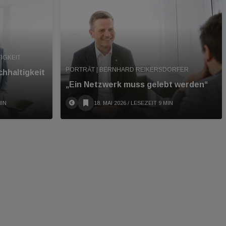
IGKEIT
PORTRÄT | BERNHARD REIKERSDORFER
hhaltigkeit
„Ein Netzwerk muss gelebt werden“
MIN
18. MAI 2026
/ LESEZEIT 9 MIN