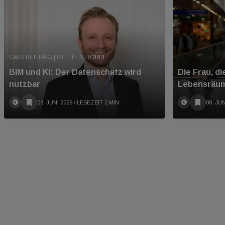
GASTBEITRAG | STEFFEN ROBBI
BIM und KI: Der Datenschatz wird
Die Frau, d
nutzbar
Lebensräu
08. JUNI 2026
/ LESEZEIT 2 MIN
08. JUN