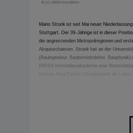
© (c) LBBW Immobilien
Mario Strunk ist seit Mai neuer Niederlassu
Stuttgart. Der 39-Jährige ist in dieser Posi
die angrenzenden Metropolregionen und erste
Akquisechancen. Strunk hat an der Universitä
(Bauingenieur, Baubetriebslehre, Bauphysik) 
IREBS Immobilienakademie eine Weiterbildun
Instone Real Estate Development als Leiter
Stuttgart verantwortlich und als Prokurist de
verheiratet und hat zwei Kinder. Uwe Jaggy
"Wir freuen uns sehr, dass Mario Strunk das
ausgewiesener Immobilienexperte mit langjähr
künftig unsere anspruchsvollen Großprojekte