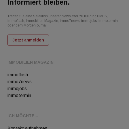
Informiert bleiben.
Treffen Sie eine Selektion unserer Newsletter zu buildingTIMES,
immoflash, Immobilien Magazin, immo7news, immojobs, immotermin
oder dem Morgenjournal
Jetzt anmelden
IMMOBILIEN MAGAZIN
immoflash
immo7news
immojobs
immotermin
ICH MÖCHTE...
Kontakt aufnehmen