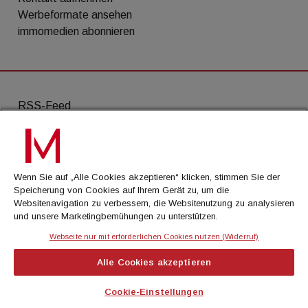
Werbeformate ansehen
immomedien abonnieren
RSS-Feed
AGB
Datenschutz
Wenn Sie auf „Alle Cookies akzeptieren“ klicken, stimmen Sie der
Kontakt
Speicherung von Cookies auf Ihrem Gerät zu, um die
Websitenavigation zu verbessern, die Websitenutzung zu analysieren
Impressum
und unsere Marketingbemühungen zu unterstützen.
Mediadaten
Webseite nur mit erforderlichen Cookies nutzen (Widerruf)
Alle Cookies akzeptieren
© Cachalot Media House GmbH - Alle Rechte
vorbehalten
Cookie-Einstellungen