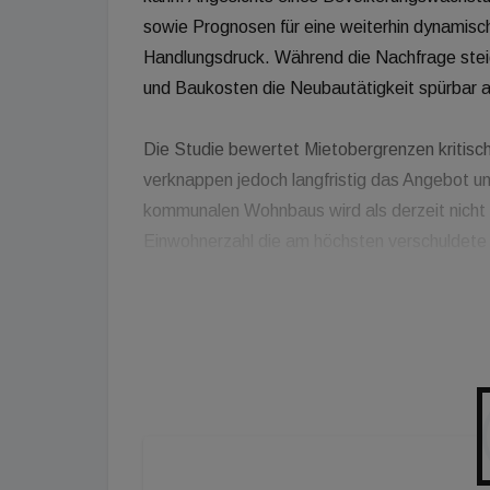
sowie Prognosen für eine weiterhin dynamis
Handlungsdruck. Während die Nachfrage stei
und Baukosten die Neubautätigkeit spürbar a
Die Studie bewertet Mietobergrenzen kritisch
verknappen jedoch langfristig das Angebot u
kommunalen Wohnbaus wird als derzeit nicht 
Einwohnerzahl die am höchsten verschuldet
sei ohne vorherige Sanierung der Stadtfinanz
Als zentrales Instrument zur Stabilisierung w
schaffe Wohnraum nach dem Kostendeckungspr
belasten, und dämpfe zudem die Preise im pr
Austria zudem in der Bebauungsdichte. Eine 
Fläche statt acht rund 17 Wohneinheiten erm
Angebotsausweitung.