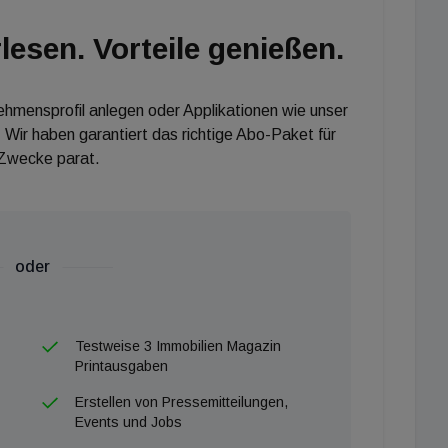
lesen. Vorteile genießen.
 als Wirtschaftsmotor. Allein die Investitionen
 Euro im Jahr 2024 sicherten österreichweit über 4.700
öpfung von 1,15 Euro pro eingesetztem Fördereuro
nehmensprofil anlegen oder Applikationen wie unser
 Wir haben garantiert das richtige Abo-Paket für
r effizientesten Formen öffentlicher Investition.
 Zwecke parat.
oder
Testweise 3 Immobilien Magazin
Printausgaben
Erstellen von Pressemitteilungen,
Events und Jobs