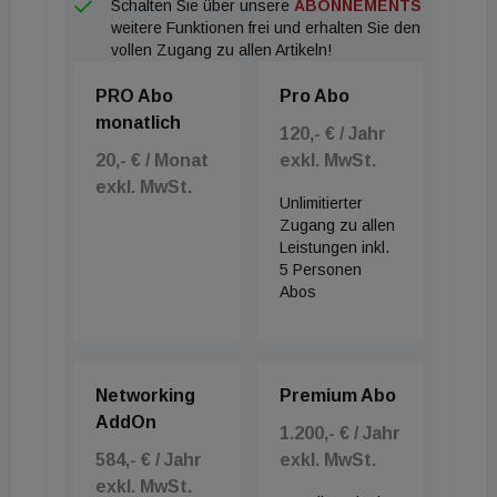
Schalten Sie über unsere
ABONNEMENTS
Besonders prekär prallt diese Entwicklung auf den
weitere Funktionen frei und erhalten Sie den
Mietsektor. Da rund drei Viertel der Wiener
vollen Zugang zu allen Artikeln!
Bevölkerung zur Miete wohnen, wiegt der messbare
PRO Abo
Pro Abo
Rückzug institutioneller Investoren aus der
monatlich
langfristigen Bestandshaltung schwer. Die Pipeline
120,- € / Jahr
20,- € / Monat
exkl. MwSt.
für frei finanzierte Mietwohnungsprojekte ist
exkl. MwSt.
innerhalb weniger Monate regelrecht eingebrochen.
Unlimitierter
„Die Zahlen zeigen klar, dass Wien auf eine
Zugang zu allen
Leistungen inkl.
strukturelle Wohnungsknappheit zusteuert“, warnt
5 Personen
Gregor Pfeiffer, Geschäftsführer von Immo
Abos
Analytics. „Besonders alarmierend ist die
Entwicklung bei den Mietwohnungen. Wenn das
Angebot weiterhin so stark zurückgeht, werden wir
Networking
Premium Abo
uns bei Mieten und Verfügbarkeit zunehmend an
AddOn
1.200,- € / Jahr
internationalen Metropolen orientieren müssen. Die
584,- € / Jahr
exkl. MwSt.
Gefahr von Verhältnissen wie in London ist real.“
exkl. MwSt.