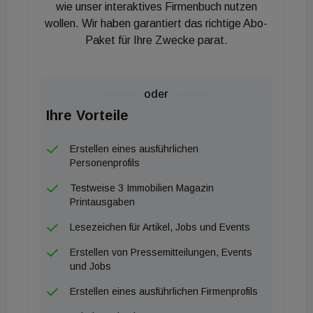
Fertigstellungsvolumen voraussichtlich um das 2,5-
wie unser interaktives Firmenbuch nutzen
wollen. Wir haben garantiert das richtige Abo-
Fache übersteigen. Auch für 2028 ist aufgrund
Paket für Ihre Zwecke parat.
historisch niedriger Baugenehmigungszahlen bereits
heute absehbar, dass keine Entspannung eintreten
wird.
oder
Ihre Vorteile
Als Hauptursache für den Einbruch identifiziert die
Analyse akute Projektverzögerungen. Rund 40
Erstellen eines ausführlichen
Prozent aller Wohnbauprojekte hinken den vor
Personenprofils
einem Jahr kommunizierten Fertigstellungsterminen
Testweise 3 Immobilien Magazin
um mindestens drei Monate hinterher. Die Gründe
Printausgaben
liegen dabei selten auf den Baustellen selbst,
Lesezeichen für Artikel, Jobs und Events
sondern primär im schwierigen Finanzierungsumfeld
Erstellen von Pressemitteilungen, Events
sowie bei deutlichen Herausforderungen in der
und Jobs
Vorverwertung (Verkauf und Vermietung).
Erstellen eines ausführlichen Firmenprofils