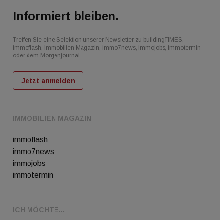
Informiert bleiben.
Treffen Sie eine Selektion unserer Newsletter zu buildingTIMES,
immoflash, Immobilien Magazin, immo7news, immojobs, immotermin
oder dem Morgenjournal
Jetzt anmelden
IMMOBILIEN MAGAZIN
immoflash
immo7news
immojobs
immotermin
ICH MÖCHTE...