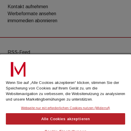
Kontakt aufnehmen
Werbeformate ansehen
immomedien abonnieren
RSS-Feed
AGB
Datenschutz
Wenn Sie auf „Alle Cookies akzeptieren“ klicken, stimmen Sie der
Kontakt
Speicherung von Cookies auf Ihrem Gerät zu, um die
Websitenavigation zu verbessern, die Websitenutzung zu analysieren
Impressum
und unsere Marketingbemühungen zu unterstützen.
Mediadaten
Webseite nur mit erforderlichen Cookies nutzen (Widerruf)
Alle Cookies akzeptieren
© Cachalot Media House GmbH - Alle Rechte
vorbehalten