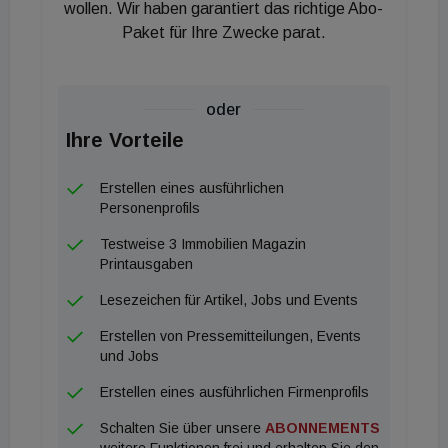
explodierende Baukosten durch hohe energetische
wollen. Wir haben garantiert das richtige Abo-
Vorgaben und komplexe Bauordnungen machen
Paket für Ihre Zwecke parat.
Neubauten oft wirtschaftlich unmöglich.
Stöppler plädiert stattdessen für eine radikale
oder
Systematisierung und Baukostensenkung. Er
Ihre Vorteile
fordert eine stärkere Typisierung sowie serielle und
Erstellen eines ausführlichen
modulare Bauweisen, um die Kostenstruktur wieder
Personenprofils
in den Griff zu bekommen. Zudem sei der Mangel an
Testweise 3 Immobilien Magazin
Bauland in Ballungsräumen ein entscheidendes
Printausgaben
Nadelöhr, das auch ein staatlicher Akteur nicht
Lesezeichen für Artikel, Jobs und Events
umgehen kann. Hinzu kommt der
Fachkräftemangel: Eine neue Bundesgesellschaft
Erstellen von Pressemitteilungen, Events
und Jobs
würde lediglich mit bestehenden Marktteilnehmern
um dieselben Architekten und Ingenieure
Erstellen eines ausführlichen Firmenprofils
konkurrieren, ohne neue Kapazitäten zu schaffen.
Schalten Sie über unsere
ABONNEMENTS