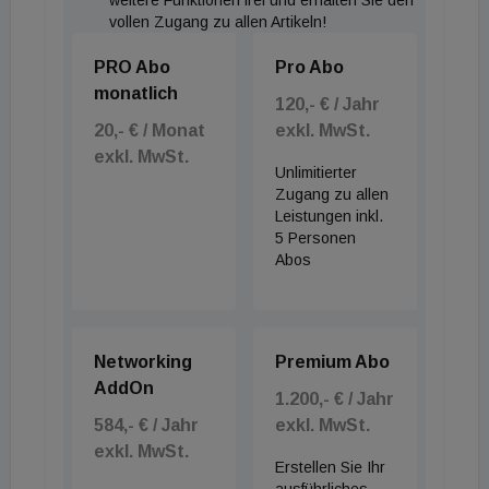
weitere Funktionen frei und erhalten Sie den
Anstatt Zeit und Kapital in neue Governance-
vollen Zugang zu allen Artikeln!
Strukturen zu investieren, empfiehlt der Experte,
PRO Abo
Pro Abo
die vorhandenen kommunalen Gesellschaften durch
monatlich
120,- € / Jahr
mehr Eigenkapital und Bürgschaften zu stärken. Die
20,- € / Monat
exkl. MwSt.
Lösung liege in schnelleren Bebauungsplänen, der
exkl. MwSt.
Vereinfachung von Bauordnungen und einer aktiven
Unlimitierter
Zugang zu allen
Bodenpolitik. Erst wenn die strukturellen Bremsen
Leistungen inkl.
bei den Baukosten und Genehmigungsprozessen
5 Personen
gelöst werden, kann in Deutschland wieder
Abos
ausreichend gebaut werden – unabhängig von der
Organisationsform des Bauträgers.
Networking
Premium Abo
AddOn
1.200,- € / Jahr
584,- € / Jahr
exkl. MwSt.
exkl. MwSt.
Erstellen Sie Ihr