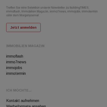
Treffen Sie eine Selektion unserer Newsletter zu buildingTIMES,
immoflash, Immobilien Magazin, immo7news, immojobs, immotermin
oder dem Morgenjournal
Jetzt anmelden
IMMOBILIEN MAGAZIN
immoflash
immo7news
immojobs
immotermin
ICH MÖCHTE...
Kontakt aufnehmen
Werbeformate ansehen