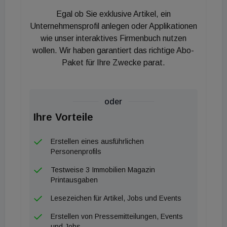
Vorjahresperiode zeigt: Die Preisentwicklung hat
Egal ob Sie exklusive Artikel, ein
sich verlangsamt, im Vergleich zum ersten Halbjahr
Unternehmensprofil anlegen oder Applikationen
2022 gab es einen minimalen Rückgang von 0,3
wie unser interaktives Firmenbuch nutzen
wollen. Wir haben garantiert das richtige Abo-
Prozent.
Paket für Ihre Zwecke parat.
Graz
Im Schnitt kostete eine Gebrauchtwohnung in Graz
im ersten Halbjahr 2023 206.000 Euro. Das sind 4
oder
Prozent mehr als im ersten Halbjahr 2022.
Ihre Vorteile
Trotzdem ist das der vergleichsweise günstigste
Durchschnittspreis der Analyse. Teurer waren
Erstellen eines ausführlichen
Wohnungen vom Bauträger. Diese kamen auf
Personenprofils
288.000 Euro. Im Gegenzug zum
Testweise 3 Immobilien Magazin
Gebrauchtsegment stieg der mittlere Preis von
Printausgaben
Neubauwohnungen lediglich um 0,3 Prozent und lag
Lesezeichen für Artikel, Jobs und Events
somit fast auf dem Niveau der Vorjahresperiode.
Erstellen von Pressemitteilungen, Events
Innsbruck
und Jobs