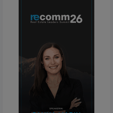
Im Schnitt kostete eine Bauträgerwohnung im
ersten Halbjahr 2023 272.000 Euro - der günstigste
Transaktionspreis im Städteranking trotz eines
Anstiegs von mehr als 5 Prozent im Vergleich zur
Vorjahresperiode.
Wien
Für durchschnittlich 338.000 Euro wurden
Gebrauchtwohnungen im ersten Halbjahr 2023 in
Wien verkauft. Neubauwohnungen gingen um
430.000 Euro über den Tisch. In der
Bundeshauptstadt zeigte sich ebenfalls ein
deutlicher Unterschied zwischen den beiden
Wohnungssegmenten. Während der
durchschnittliche Preis für Neubauwohnungen im
Vergleich zum ersten Halbjahr 2022 um fast 3
Prozent anstieg, ging jener für Bestandswohnungen