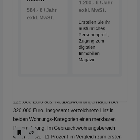
1.200,- € / Jahr
Halbjahr 2022. Ein etwas anderes Bild zeigte sich
584,- € / Jahr
exkl. MwSt.
am Neubaumarkt. Mit rund 300.000 Euro waren
exkl. MwSt.
Erstellen Sie Ihr
Wohnungen vom Bauträger zwar rund 39 Prozent
ausführliches
teurer als das Gebrauchtsegment, aber günstiger
Personenprofil,
als in der Vorjahresperiode. Im ersten Halbjahr 2022
Zugang zum
digitalen
lag der durchschnittliche Transaktionspreis bei
Immobilien
317.000 Euro - ein Minus von 5 Prozent.
Magazin
Linz
Wohnungen in Linz bewegten sich preislich im
(unteren) Mittelfeld. Gebrauchte Wohnungen
wiesen in den ersten sechs Monaten 2023 rund
229.000 Euro aus. Neubauwohnungen lagen bei
326.000 Euro. Insgesamt verzeichnete Linz in
beiden Wohnungs-Kategorien einen merkbaren
Preisrückgang. Im Gebrauchtwohnungsbereich
waren es ca. -11 Prozent im Vergleich zum ersten