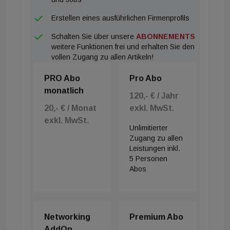
Bestandswohnungen in Innsbruck wiesen in den
Erstellen eines ausführlichen Firmenprofils
ersten sechs Monaten des Jahres 2023 einen
Schalten Sie über unsere
ABONNEMENTS
Durchschnittspreis von 388.000 Euro aus – den
weitere Funktionen frei und erhalten Sie den
höchsten Wert der Gesamtanalyse im
vollen Zugang zu allen Artikeln!
Gebrauchtsegment. Dieser Wert hat sich im
PRO Abo
Pro Abo
Vergleich zum ersten Halbjahr 2022 kaum
monatlich
verändert. Damals lag der mittlere
120,- € / Jahr
20,- € / Monat
exkl. MwSt.
Transaktionspreis bei 389.000 Euro. Auch das
exkl. MwSt.
Bauträgersegment wies Spitzenwerte aus.
Unlimitierter
599.000 Euro kostete eine Neubauwohnung im
Zugang zu allen
Leistungen inkl.
Schnitt. Das sind knapp 8 Prozent mehr als noch im
5 Personen
ersten Halbjahr 2022.
Abos
Klagenfurt
Für 216.000 Euro gingen Gebrauchtwohnungen in
Klagenfurt im ersten Halbjahr 2023 über den Tisch.
Networking
Premium Abo
Das waren 8 Prozent mehr als noch im ersten
AddOn