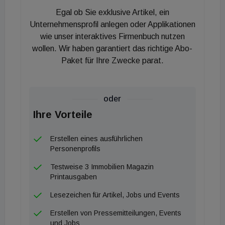
durchgesetzt hatte, dürften deshalb „nur der
Egal ob Sie exklusive Artikel, ein
Anfang einer Kette von Maßnahmen sein, die einen
Unternehmensprofil anlegen oder Applikationen
Neustart beim Wohnungsbau anstoßen könnten“.
wie unser interaktives Firmenbuch nutzen
wollen. Wir haben garantiert das richtige Abo-
Paket für Ihre Zwecke parat.
oder
Ihre Vorteile
Erstellen eines ausführlichen
Personenprofils
Testweise 3 Immobilien Magazin
Printausgaben
Lesezeichen für Artikel, Jobs und Events
Erstellen von Pressemitteilungen, Events
und Jobs