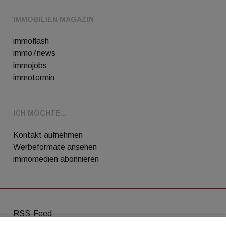
IMMOBILIEN MAGAZIN
immoflash
immo7news
immojobs
immotermin
ICH MÖCHTE...
Kontakt aufnehmen
Werbeformate ansehen
immomedien abonnieren
RSS-Feed