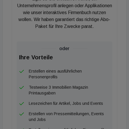
zumutbar ist, gab es aber nur wenig Handhabe
Unternehmensprofil anlegen oder Applikationen
dagegen. Das soll sich nun ändern. So wird etwa
wie unser interaktives Firmenbuch nutzen
wollen. Wir haben garantiert das richtige Abo-
die Behörde selbst Sachverständige beauftragen,
Paket für Ihre Zwecke parat.
Gutachten zum Thema Abbruchreife einzuholen.
Bisher konnten das die Antragsteller:innen selber
tun. Wenn Eigentümer:innen etwa durch
oder
Aufkategorisierung das Bauwerk besser nutzen
Ihre Vorteile
können, soll das ebenfalls berücksichtigt werden.
Damit wird ein Erhalt eher als wirtschaftlich möglich
Erstellen eines ausführlichen
klassifiziert. Wer das Haus vorsätzlich
Personenprofils
vernachlässigt, kann zudem Aufwendungen für die
Testweise 3 Immobilien Magazin
Sanierung der dadurch entstandenen Schäden nicht
Printausgaben
mehr geltend machen.
Lesezeichen für Artikel, Jobs und Events
Vorgesehen ist auch die Einführung eines
Erstellen von Pressemitteilungen, Events
"Gebäudepickerls". Dort sollen etwa Gebrechen
und Jobs
bzw. die Pläne zu deren Behebung verzeichnet