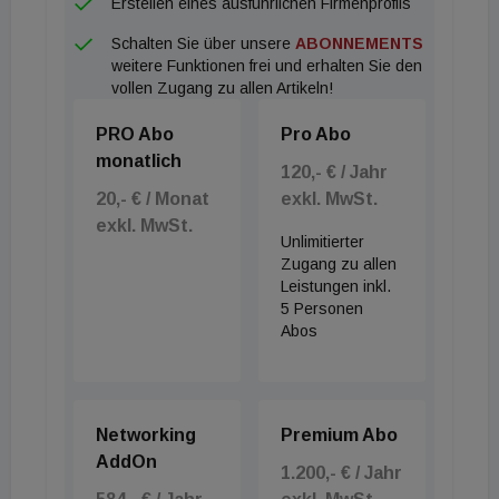
Erstellen eines ausführlichen Firmenprofils
werden. Neubaubewilligungen ohne Vorliegen von
Schalten Sie über unsere
ABONNEMENTS
erforderlichen Abbruchbewilligungen wird es in
weitere Funktionen frei und erhalten Sie den
Zukunft ebenfalls nicht mehr geben. Abbrüche sind
vollen Zugang zu allen Artikeln!
weiters aufgeschoben, so lange noch etwaige
PRO Abo
Pro Abo
Rechtsmittel offen sind.
monatlich
Die Regulierung von Kurzzeitvermietungen wird auf
120,- € / Jahr
20,- € / Monat
exkl. MwSt.
Nicht-Wohnzonen ausgeweitet. Vermietungen der
exkl. MwSt.
eigenen Wohnung via online Plattformen wie etwa
Unlimitierter
Airbnb mit einer Dauer von insgesamt maximal 90
Zugang zu allen
Leistungen inkl.
Tagen im Jahr sind weiterhin ausgenommen.
5 Personen
Fürs Parken kommt anstelle einer einheitlichen
Abos
Stellplatzverpflichtung ein Zonenmodell. In
Gebieten mit besonders guter öffentlicher
Anbindung wird die bestehende Verpflichtung auf 70
Networking
Premium Abo
Prozent bzw. 80 Prozent gesenkt. Gleichzeitig wird
AddOn
1.200,- € / Jahr
die E-Ladeinfrastruktur ausgebaut.