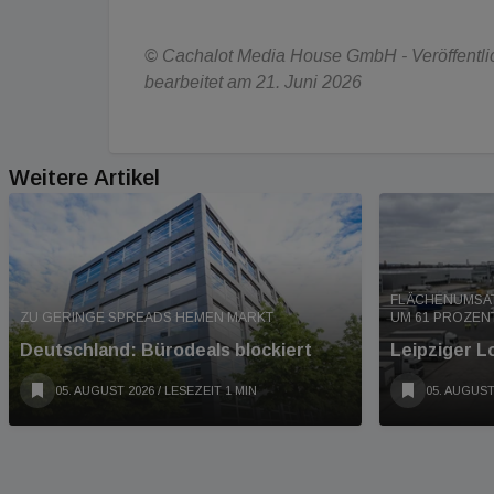
© Cachalot Media House GmbH - Veröffentlich
bearbeitet am 21. Juni 2026
Weitere Artikel
FLÄCHENUMSAT
ZU GERINGE SPREADS HEMEN MARKT
UM 61 PROZENT
Deutschland: Bürodeals blockiert
Leipziger L
05. AUGUST 2026
/ LESEZEIT 1 MIN
05. AUGUST