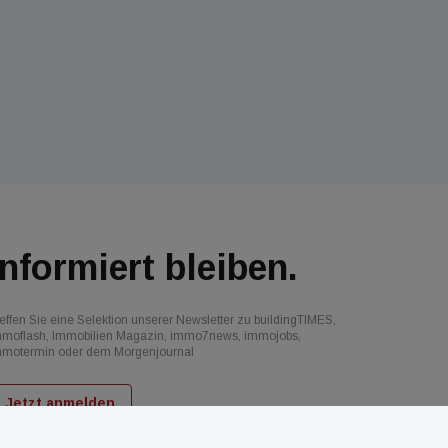
Informiert bleiben.
effen Sie eine Selektion unserer Newsletter zu buildingTIMES,
mmoflash, Immobilien Magazin, immo7news, immojobs,
mmotermin oder dem Morgenjournal
Jetzt anmelden