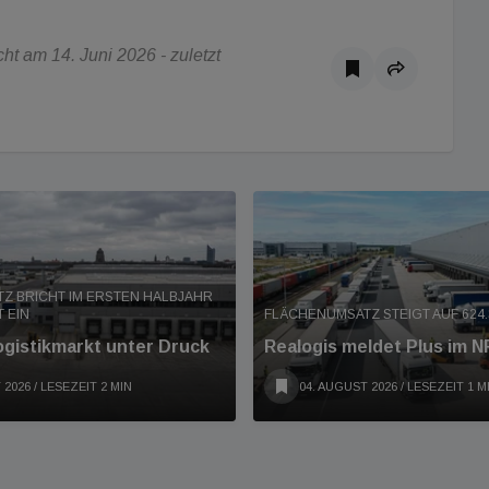
t am 14. Juni 2026 - zuletzt
Z BRICHT IM ERSTEN HALBJAHR
 EIN
FLÄCHENUMSATZ STEIGT AUF 624.
ogistikmarkt unter Druck
Realogis meldet Plus im 
 2026
/ LESEZEIT 2 MIN
04. AUGUST 2026
/ LESEZEIT 1 M