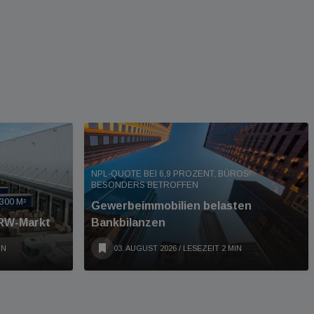
NPL-QUOTE BEI 6,9 PROZENT, BÜROS
BESONDERS BETROFFEN
300 M²
Gewerbeimmobilien belasten
NRW-Markt
Bankbilanzen
IN
03. AUGUST 2026
/ LESEZEIT 2 MIN