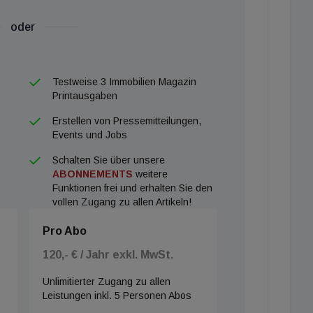
Gemeinsam mit der Merkur Versicherung und dem
oder
hmen seine Kräfte, um Österreichs größte Therme
tmar Michaeler spricht von einem Standort mit
herme und dem Kongresszentrum übernimmt
Testweise 3 Immobilien Magazin
“, das bis Sommer 2027 modernisiert und in ein 4-
Printausgaben
rden soll. Die Therme selbst, die jährlich knapp 0,5
Erstellen von Pressemitteilungen,
hrittweise attraktiver gestaltet werden – mit neuen
Events und Jobs
orsorgemedizin.
Schalten Sie über unsere
ABONNEMENTS
weitere
Funktionen frei und erhalten Sie den
 weiter im Tag passiert, lesen Sie ab 14 Uhr auf
vollen Zugang zu allen Artikeln!
Pro Abo
120,- € / Jahr exkl. MwSt.
Unlimitierter Zugang zu allen
Leistungen inkl. 5 Personen Abos