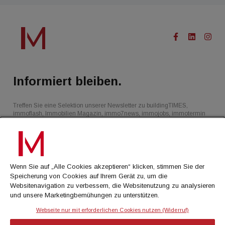
Informiert bleiben.
Treffen Sie eine Selektion unserer Newsletter zu buildingTIMES,
immoflash, Immobilien Magazin, immo7news, immojobs, immotermin
oder dem Morgenjournal
Jetzt anmelden
Wenn Sie auf „Alle Cookies akzeptieren“ klicken, stimmen Sie der
Speicherung von Cookies auf Ihrem Gerät zu, um die
Websitenavigation zu verbessern, die Websitenutzung zu analysieren
und unsere Marketingbemühungen zu unterstützen.
RSS-Feed
Webseite nur mit erforderlichen Cookies nutzen (Widerruf)