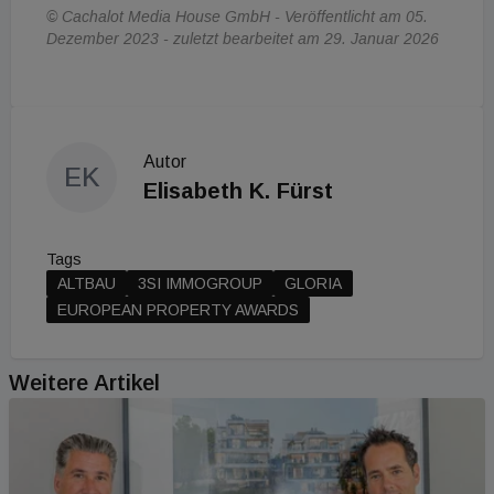
© Cachalot Media House GmbH - Veröffentlicht am 05.
Dezember 2023 - zuletzt bearbeitet am 29. Januar 2026
Autor
EK
Elisabeth K. Fürst
Tags
ALTBAU
3SI IMMOGROUP
GLORIA
EUROPEAN PROPERTY AWARDS
Weitere Artikel