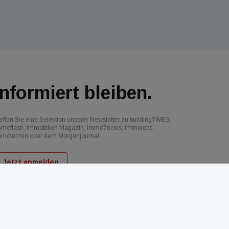
Informiert bleiben.
effen Sie eine Selektion unserer Newsletter zu buildingTIMES,
mmoflash, Immobilien Magazin, immo7news, immojobs,
mmotermin oder dem Morgenjournal
Jetzt anmelden
d
AGB
Datenschutz
Kontakt
Impressum
Mediadaten