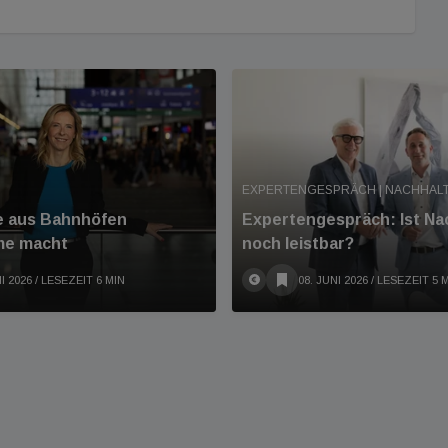
EXPERTENGESPRÄCH | NACHHALT
ie aus Bahnhöfen
Expertengespräch: Ist Nac
me macht
noch leistbar?
I 2026
/ LESEZEIT 6 MIN
08. JUNI 2026
/ LESEZEIT 5 