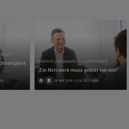
IGKEIT
PORTRÄT | BERNHARD REIKERSDORFER
hhaltigkeit
„Ein Netzwerk muss gelebt werden“
MIN
18. MAI 2026
/ LESEZEIT 9 MIN