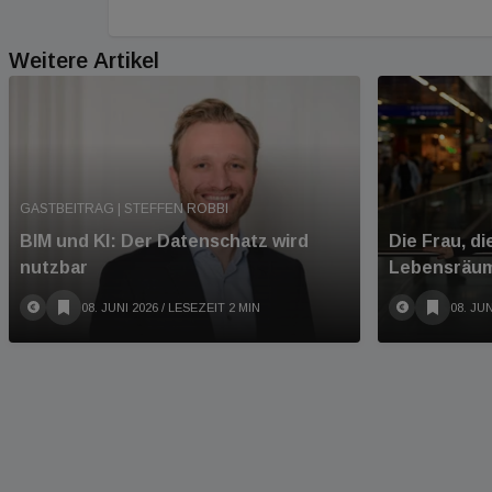
Weitere Artikel
GASTBEITRAG | STEFFEN ROBBI
BIM und KI: Der Datenschatz wird
Die Frau, d
nutzbar
Lebensräu
08. JUNI 2026
/ LESEZEIT 2 MIN
08. JUN