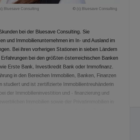
 (c) Bluesave Consulting
© (c) Bluesave Consulting
ßkunden bei der Bluesave Consulting. Sie
en und Immobilienunternehmen im In- und Ausland im
ngen. Bei ihren vorherigen Stationen in sieben Ländern
 Erfahrungen bei den größten österreichischen Banken
wie Erste Bank, Investkredit Bank oder Immofinanz.
fahrung in den Bereichen Immobilien, Banken, Finanzen
tudiert und ist zertifizierte Immobilientreuhänderin
ei der Immobilieninvestition und - finanzierung und
ewerblichen Immobilien sowie der Privatimmobilien in
erte hat sie die größten österreichischen Banken in
 Repräsentanz-Eröffnungen vorbereitet. Sie hat
nen Euro geleitet. Zusätzlich ist sie Gastvortragende
 und Nachhaltigkeitsseminare, nimmt als Vortragende