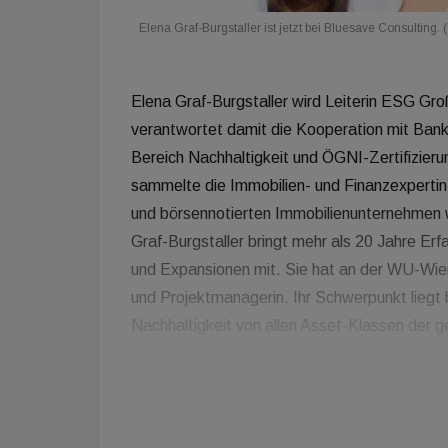
Elena Graf-Burgstaller ist jetzt bei Bluesave Consulting.
Elena Graf-Burgstaller wird Leiterin ESG Gro
verantwortet damit die Kooperation mit Bank
Bereich Nachhaltigkeit und ÖGNI-Zertifizieru
sammelte die Immobilien- und Finanzexpertin
und börsennotierten Immobilienunternehmen 
Graf-Burgstaller bringt mehr als 20 Jahre Er
und Expansionen mit. Sie hat an der WU-Wien s
und Projektmanagerin. Ihr Schwerpunkt liegt b
Nachhaltigkeit von allen Asset-Klassen der g
CEE, DACH-Region und Russland. Als Expatrii
ihrer Osteuropa-Expansion begleitet und die
Immobilientransaktionen von bis zu 230 Millio
an der Hochschule Luzern, leitet Immobilien-