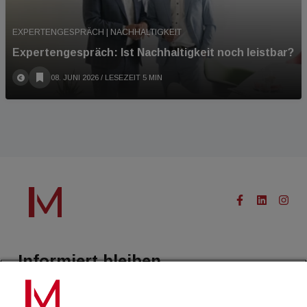
EXPERTENGESPRÄCH | NACHHALTIGKEIT
Expertengespräch: Ist Nachhaltigkeit noch leistbar?
08. JUNI 2026
/ LESEZEIT 5 MIN
Informiert bleiben.
Treffen Sie eine Selektion unserer Newsletter zu buildingTIMES,
immoflash, Immobilien Magazin, immo7news, immojobs, immotermin