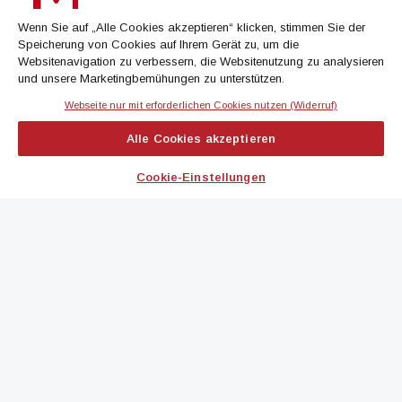
oder dem Morgenjournal
Wenn Sie auf „Alle Cookies akzeptieren“ klicken, stimmen Sie der
Speicherung von Cookies auf Ihrem Gerät zu, um die
Jetzt anmelden
Websitenavigation zu verbessern, die Websitenutzung zu analysieren
und unsere Marketingbemühungen zu unterstützen.
Webseite nur mit erforderlichen Cookies nutzen (Widerruf)
IMMOBILIEN MAGAZIN
Alle Cookies akzeptieren
immoflash
Cookie-Einstellungen
immo7news
immojobs
immotermin
ICH MÖCHTE...
Kontakt aufnehmen
Werbeformate ansehen
immomedien abonnieren