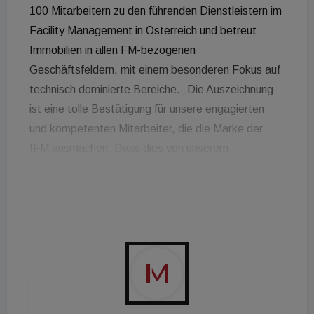
100 Mitarbeitern zu den führenden Dienstleistern im
Facility Management in Österreich und betreut
Immobilien in allen FM-bezogenen
Geschäftsfeldern, mit einem besonderen Fokus auf
technisch dominierte Bereiche. „Die Auszeichnung
ist eine tolle Bestätigung für unsere engagierten
und kompetenten Mitarbeiter, die die Marke der
IFM ausmachen. Dass dies von unserem
Marktumfeld ebenfalls so wahrgenommen wird,
freut uns besonders“, erläutert Geschäftsführer
Michael Moshammer anlässlich der Prämierung, die
dieses Jahr erstmals via Live-Stream
stattgefunden hat. Das auf die Analyse von
Unternehmensmarken spezialisierte European Real
Estate Brand Institute prämiert alljährlich die
stärksten Marken der Immobilienwirtschaft in