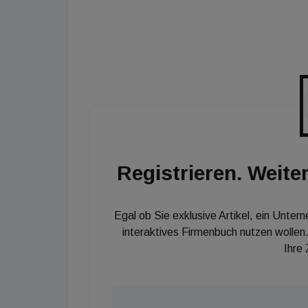
Ruf eines Immobilien-Geheimtipps hat. So kö
auf [url=http://immoseven.at/newsletteranme
und abonnieren. Schon werden Sie jeden Frei
Woche in unserem Web-TV-Format versorgt
Registrieren. Weiter
Egal ob Sie exklusive Artikel, ein Unter
interaktives Firmenbuch nutzen wollen.
Ihre