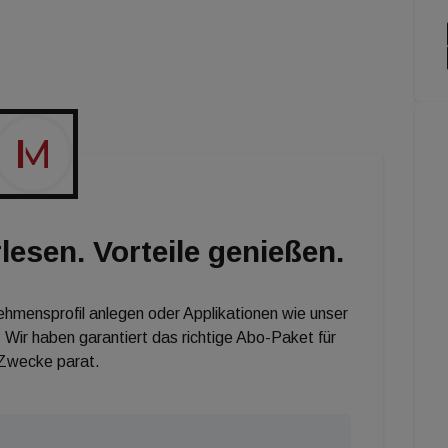
nnen Sie sich für die immo7 News anmelden: Einfach
ldung.html]immoseven.at[/url] klicken, Daten eingeben
tagmorgen mit den wichtigsten Nachrichten der
!
lesen. Vorteile genießen.
nehmensprofil anlegen oder Applikationen wie unser
 Wir haben garantiert das richtige Abo-Paket für
 Zwecke parat.