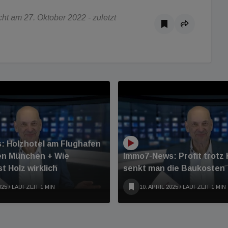
t am 27. Oktober 2022 - zuletzt
: Holzhotel am Flughafen
en München + Wie
Immo7-News: Profit trotz 
st Holz wirklich
senkt man die Baukosten
025
/ LAUFZEIT 1 MIN
10. APRIL 2025
/ LAUFZEIT 1 MIN