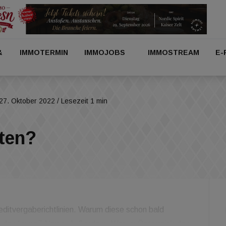
&
IMMOTERMIN
IMMOJOBS
IMMOSTREAM
E-
27. Oktober 2022
/ Lesezeit 1 min
ten?
reditvergaberichtlinien. Warum diese schon bald
 in den Immo7 News. Außerdem: Warum Österreich den