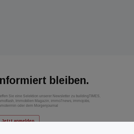
Informiert bleiben.
effen Sie eine Selektion unserer Newsletter zu buildingTIMES,
mmoflash, Immobilien Magazin, immo7news, immojobs,
mmotermin oder dem Morgenjournal
Jetzt anmelden