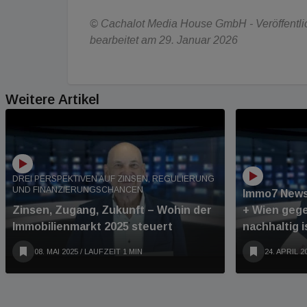
© Cachalot Media House GmbH - Veröffentlich
bearbeitet am 29. Januar 2026
Weitere Artikel
DREI PERSPEKTIVEN AUF ZINSEN, REGULIERUNG
UND FINANZIERUNGSCHANCEN
Immo7 News
Zinsen, Zugang, Zukunft – Wohin der
+ Wien geg
Immobilienmarkt 2025 steuert
nachhaltig i
08. MAI 2025
/ LAUFZEIT 1 MIN
24. APRIL 2