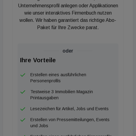
statistisch stark verzerren. Graz überschritt mit
Unternehmensprofil anlegen oder Applikationen
einem Zuwachs von 11 Prozent ebenfalls eine
wie unser interaktives Firmenbuch nutzen
wollen. Wir haben garantiert das richtige Abo-
Marke und liegt nun bei durchschnittlich 15,15 Euro.
Paket für Ihre Zwecke parat.
Trotz eines Preisrückgangs um 6 Prozent bleibt
Innsbruck mit 24,23 Euro pro Quadratmeter das
oder
teuerste Pflaster für Mieter in Österreich. Knapp
Ihre Vorteile
dahinter folgen die Bundeshauptstadt Wien, die um
10 Prozent auf 22,45 Euro zulegte, sowie Salzburg
Erstellen eines ausführlichen
mit 21,96 Euro (minus 1 Prozent). Bregenz
Personenprofils
stagniert knapp unter der Spitzengruppe und
Testweise 3 Immobilien Magazin
verharrt bei rund 20 Euro (minus 1 Prozent).
Printausgaben
Lesezeichen für Artikel, Jobs und Events
Vergleichsweise moderat bleibt das Wohnen im
Erstellen von Pressemitteilungen, Events
Osten und Norden: In Linz gaben die
und Jobs
Angebotsmieten um 4 Prozent auf 15,51 Euro