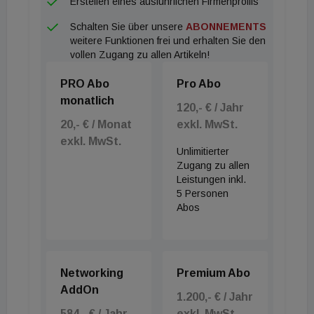
Erstellen eines ausführlichen Firmenprofils
nach, während Eisenstadt mit 14,59 Euro exakt auf
Schalten Sie über unsere
ABONNEMENTS
dem Vorjahresniveau verblieb. Das günstigste
weitere Funktionen frei und erhalten Sie den
Pflaster im Bundesländer-Vergleich ist weiterhin St.
vollen Zugang zu allen Artikeln!
Pölten mit einem moderaten Plus von 3 Prozent auf
PRO Abo
Pro Abo
im Schnitt 13,35 Euro pro Quadratmeter.
monatlich
120,- € / Jahr
20,- € / Monat
exkl. MwSt.
exkl. MwSt.
Unlimitierter
Zugang zu allen
Leistungen inkl.
5 Personen
Abos
Networking
Premium Abo
AddOn
1.200,- € / Jahr
584,- € / Jahr
exkl. MwSt.