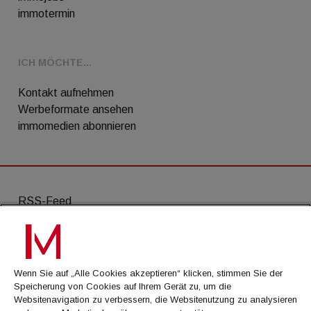
immotermin
ICH MÖCHTE...
Kontakt aufnehmen
Werbeformate ansehen
immomedien abonnieren
RSS-Feed
AGB
Datenschutz
Wenn Sie auf „Alle Cookies akzeptieren“ klicken, stimmen Sie der
Kontakt
Speicherung von Cookies auf Ihrem Gerät zu, um die
Websitenavigation zu verbessern, die Websitenutzung zu analysieren
Impressum