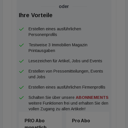
oder
Im Zuge der Ermittlungen prüfen die Behörden
Ihre Vorteile
auch, ob Kreditgeber – darunter die Raiffeisen
Bank International – über die tatsächliche
Erstellen eines ausführlichen
Verwendung der Mittel getäuscht worden sein
Personenprofils
könnten. Die Ermittlungen dauern an.
Testweise 3 Immobilien Magazin
Printausgaben
Supernova verkaufte 23 Kika-Leiner-
Lesezeichen für Artikel, Jobs und Events
Standorte
Erstellen von Pressemitteilungen, Events
und Jobs
Die Verwertung der ehemaligen Kika-Leiner-
Erstellen eines ausführlichen Firmenprofils
Immobilien schreitet weiter voran. Die Grazer
Schalten Sie über unsere
ABONNEMENTS
Immobiliengruppe Supernova hat bislang 23 der
weitere Funktionen frei und erhalten Sie den
insgesamt 37 ehemaligen Möbelhaus-Standorte
vollen Zugang zu allen Artikeln!
verkauft. 14 Immobilien befinden sich noch im
PRO Abo
Pro Abo
Eigentum des Unternehmens.
monatlich