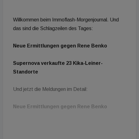
Willkommen beim Immoflash-Morgenjournal. Und
das sind die Schlagzeilen des Tages:
Neue Ermittlungen gegen Rene Benko
Supernova verkaufte 23 Kika-Leiner-
Standorte
Und jetzt die Meldungen im Detail:
Neue Ermittlungen gegen Rene Benko
Die strafrechtliche Aufarbeitung des Signa-
Komplexes weitet sich weiter aus. Die