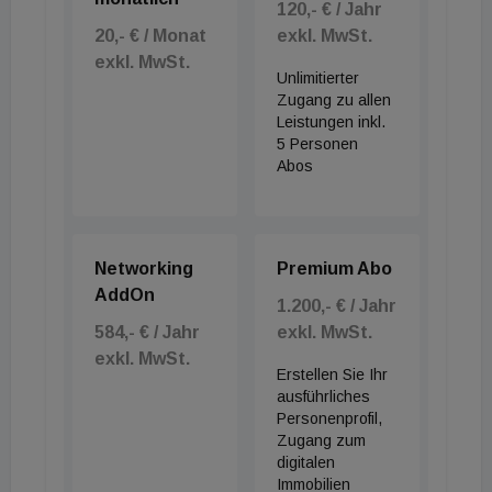
Sechs dieser Standorte entwickelt Supernova
120,- € / Jahr
20,- € / Monat
exkl. MwSt.
selbst weiter. Aus ehemaligen Kika-
exkl. MwSt.
beziehungsweise Leiner-Filialen entstanden bereits
Unlimitierter
die Shopping-Center Supernova Villach und
Zugang zu allen
Leistungen inkl.
Supernova Eisenstadt. Weitere Projekte in Wien-
5 Personen
Laxenburger Straße, Salzburg, St. Pölten und
Abos
Klagenfurt befinden sich derzeit in Vorbereitung.
Supernova hatte die Kika-Leiner-Immobilien bereits
im Mai 2023 von der Signa-Gruppe übernommen.
Networking
Premium Abo
Ein Teil der Standorte wurde inzwischen an die
AddOn
1.200,- € / Jahr
Lutz-Gruppe weiterverkauft. Andere Objekte
584,- € / Jahr
exkl. MwSt.
werden zu Einkaufszentren oder gemischt
exkl. MwSt.
Erstellen Sie Ihr
genutzten Gewerbeimmobilien umgebaut. An
ausführliches
einzelnen Standorten, etwa in Salzburg, werden
Personenprofil,
auch Wohnbauprojekte geprüft.
Zugang zum
digitalen
Immobilien