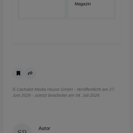
Das waren die Meldungen dieses Morgens.
Magazin
Was weiter im Tag passiert, lesen Sie ab 14
Uhr auf immomedien.at
© Cachalot Media House GmbH - Veröffentlicht am 27.
Juni 2026 - zuletzt bearbeitet am 04. Juli 2026
Autor
SP