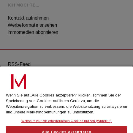
ICH MÖCHTE...
Kontakt aufnehmen
Werbeformate ansehen
immomedien abonnieren
RSS-Feed
AGB
Datenschutz
Wenn Sie auf „Alle Cookies akzeptieren“ klicken, stimmen Sie der
Kontakt
Speicherung von Cookies auf Ihrem Gerät zu, um die
Websitenavigation zu verbessern, die Websitenutzung zu analysieren
Impressum
und unsere Marketingbemühungen zu unterstützen.
Mediadaten
Webseite nur mit erforderlichen Cookies nutzen (Widerruf)
Alle Cookies akzeptieren