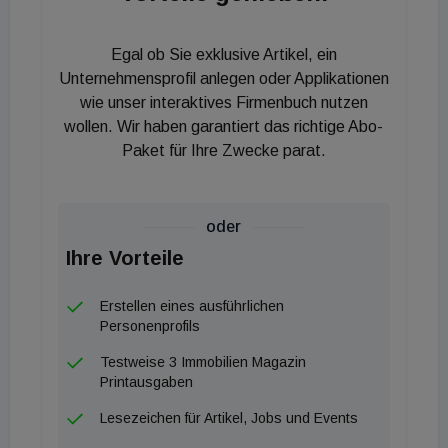
Immobilienverwaltungen zurück. Zuletzt war sie
Leiterin Nachhaltigkeitsmanagement in der Gruppe
Egal ob Sie exklusive Artikel, ein
der WSE Wiener Standortentwicklung. Schmidl, ist
Unternehmensprofil anlegen oder Applikationen
langjährig bereits bei der ARWAG
wie unser interaktives Firmenbuch nutzen
wollen. Wir haben garantiert das richtige Abo-
Immobilientreuhand und wurde jetzt als
Paket für Ihre Zwecke parat.
kaufmännischer Geschäftsführer bestätigt.
oder
Ihre Vorteile
Erstellen eines ausführlichen
Personenprofils
Testweise 3 Immobilien Magazin
Printausgaben
Lesezeichen für Artikel, Jobs und Events