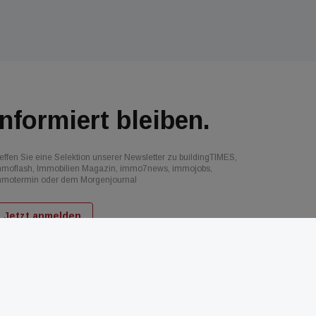
Informiert bleiben.
effen Sie eine Selektion unserer Newsletter zu buildingTIMES,
mmoflash, Immobilien Magazin, immo7news, immojobs,
mmotermin oder dem Morgenjournal
Jetzt anmelden
d
AGB
Datenschutz
Kontakt
Impressum
Mediadaten