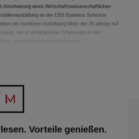
h Absolvierung eines Wirtschaftswissenschaftlichen
obilienausbildung an der EBS Business School in
ben der fachlichen Ausbildung blickt der 35-jährige auf
hn zurück, wo er umfangreiche Erfahrungen in den
ung, sowie Immobilienvertrieb in den
onnte. ÖRAG Vorstand Johannes Endl: "Mit Herbert
 erfahrenen Experten, der die weitere Entwicklung des
eidend mitprägen und gestalten wird. Herbert hat
uch mit seiner Persönlichkeit überzeugt - gerade in
en Erfolg."
lesen. Vorteile genießen.