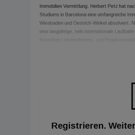
Immobilien Vermittlung. Herbert Petz hat nac
Studiums in Barcelona eine umfangreiche Imm
Wiesbaden und Oestrich-Winkel absolviert. Ne
eine langjährige, teils internationale Laufba
Bereichen Unternehmens- und Projektentwickl
unterschiedlichsten Assetklassen sammeln k
gewinnen wir einen hervorragend vernetzten,
erfolgreichen ÖRAG Investment-Teams entsch
uns über die professionellen Stärken hinaus a
wechselhaften Zeiten braucht es beides für d
Registrieren. Weiter