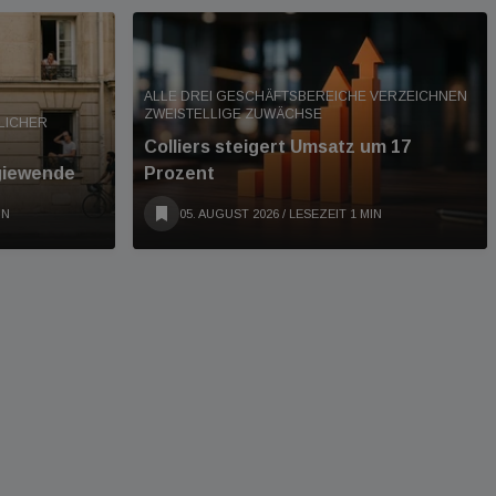
ALLE DREI GESCHÄFTSBEREICHE VERZEICHNEN
ZWEISTELLIGE ZUWÄCHSE
LICHER
Colliers steigert Umsatz um 17
giewende
Prozent
IN
05. AUGUST 2026
/ LESEZEIT 1 MIN