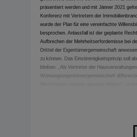
präsentiert werden und mit Jänner 2021 gel
Konferenz mit Vertretern der Immobilienbranc
wurde der Plan für eine vereinfachte Willen
besprochen. Anlassfall ist der geplante Rech
Aufbrechen der Mehrheitserfordernisse bei der
Drittel der Eigentümergemeinschaft anwesen
zu können. Das Einstimmigkeitsprinzip soll 
bleiben. „Als Vertreter der Hausverwaltungen 
Wohnungseigentümergemeinschaft differenzie
Minderheiten müssen gewahrt bleiben“, so An
immoflash. Martin Prunbauer, Präsident des
warnt, dass bei nur einem Drittel Anwesenheit
Zukunft bestimmen kann, wer wofür wieviel G
kleine Gruppe dann bestimmt, ob Eigentümer i
müssen oder ob und in welcher Höhe Kredite
haften. Dadurch besteht die Gefahr, dass kl