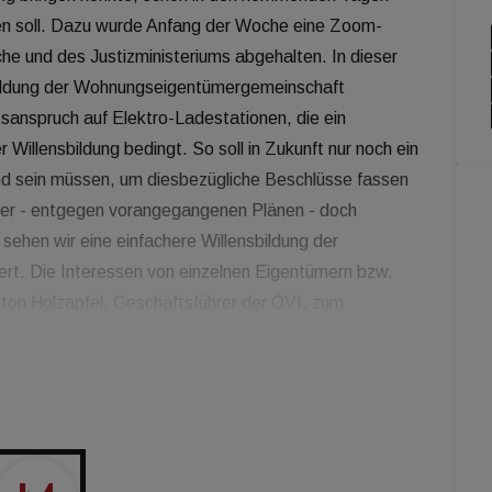
ten soll. Dazu wurde Anfang der Woche eine Zoom-
he und des Justizministeriums abgehalten. In dieser
sbildung der Wohnungseigentümergemeinschaft
tsanspruch auf Elektro-Ladestationen, die ein
 Willensbildung bedingt. So soll in Zukunft nur noch ein
d sein müssen, um diesbezügliche Beschlüsse fassen
aber - entgegen vorangegangenen Plänen - doch
sehen wir eine einfachere Willensbildung der
rt. Die Interessen von einzelnen Eigentümern bzw.
ton Holzapfel, Geschäftsführer der ÖVI, zum
 Österreichischen Haus- und Grundbesitzerbund (ÖHGB)
spflicht, ein kleiner Teil der Eigentümergemeinschaft in
eld bezahlt. „Das kann so weit gehen, dass diese
hr privates Geld für Hausinvestitionen einsetzen
 aufgenommen werden, für die dann alle Eigentümer
eine Eigentümer aus ihrem Eigentum gedrängt werden“,