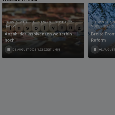
BAUWIRTSCHAFT BLEIBT SORGENKIND DER
EHL WOHNEN S
NATION
MODERNISIER
Anzahl der Insolvenzen weiterhin
Breite Fro
hoch
Reform
06. AUGUST 2026
/ LESEZEIT 1 MIN
06. AUGUST