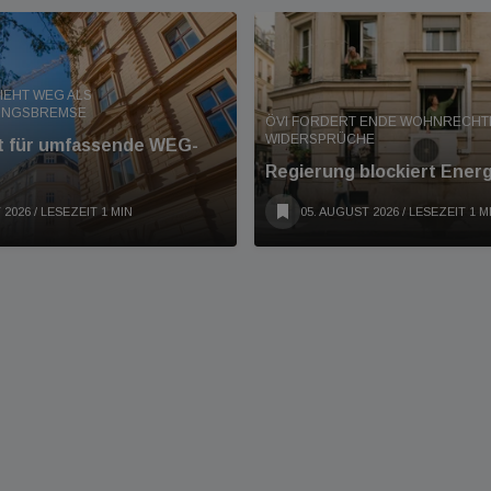
IEHT WEG ALS
UNGSBREMSE
ÖVI FORDERT ENDE WOHNRECHT
WIDERSPRÜCHE
nt für umfassende WEG-
Regierung blockiert Ener
 2026
/ LESEZEIT 1 MIN
05. AUGUST 2026
/ LESEZEIT 1 M