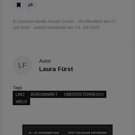
© Cachalot Media House GmbH - Veröffentlicht am 07.
Juli 2026 - zuletzt bearbeitet am 14. Juli 2026
Autor
LF
Laura Fürst
Tags
LINZ
BÜROMARKT
OBERÖSTERREICH
WELS