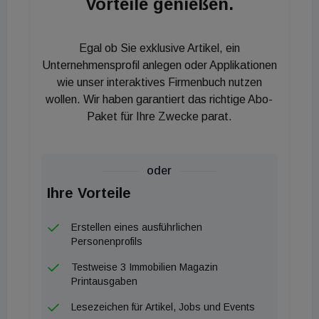
Vorteile genießen.
verschoben, um Überkapazitäten zu vermeiden.
Abseits von Linz entwickeln sich die Märkte in Wels
Egal ob Sie exklusive Artikel, ein
und Steyr nach einer eigenen Logik. Wels
Unternehmensprofil anlegen oder Applikationen
positioniert sich als Handels- und Messestandort,
wie unser interaktives Firmenbuch nutzen
wollen. Wir haben garantiert das richtige Abo-
an dem neue Dienstleistungsflächen vor allem im
Paket für Ihre Zwecke parat.
Rahmen gemischt genutzter
Quartiersentwicklungen für den regionalen
Mittelstand entstehen. Steyr hingegen bleibt stark
oder
industriell geprägt. Der dortige Büroflächenbedarf
Ihre Vorteile
resultiert primär aus betrieblichen Erweiterungen
technologieorientierter Unternehmen im
Erstellen eines ausführlichen
Engineering- und Produktionsbereich, was zu einer
Personenprofils
ruhigen, aber nachhaltigen Marktentwicklung führt.
Testweise 3 Immobilien Magazin
Printausgaben
Lesezeichen für Artikel, Jobs und Events