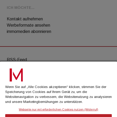
ICH MÖCHTE...
Kontakt aufnehmen
Werbeformate ansehen
immomedien abonnieren
RSS-Feed
AGB
Datenschutz
Wenn Sie auf „Alle Cookies akzeptieren“ klicken, stimmen Sie der
Kontakt
Speicherung von Cookies auf Ihrem Gerät zu, um die
Websitenavigation zu verbessern, die Websitenutzung zu analysieren
Impressum
und unsere Marketingbemühungen zu unterstützen.
Mediadaten
Webseite nur mit erforderlichen Cookies nutzen (Widerruf)