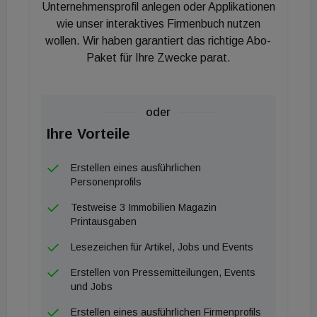
Hauptbahnhof/Neues Landgut. Hier in der
Unternehmensprofil anlegen oder Applikationen
Braunspergengasse dürfen wir ein gefördertes
wie unser interaktives Firmenbuch nutzen
wollen. Wir haben garantiert das richtige Abo-
Projekt für soziales betreutes Wohnen der Caritas
Paket für Ihre Zwecke parat.
umsetzen. Als gemeinnütziger Bauträger ist uns
dies ein besonderes Anliegen im Sinne der sozialen
Nachhaltigkeit. Ab nächsten Herbst sollen hier 89
oder
Menschen ihr Zuhause finden. Wir danken dem
Ihre Vorteile
gesamten Projektteam für die gute
Zusammenarbeit. Bisher verläuft alles gemäß
Erstellen eines ausführlichen
unserer Planung und wir hoffen auf eine ebenso
Personenprofils
erfolgreiche Fertigstellung." Auf dem Grundstück
Testweise 3 Immobilien Magazin
stand einst eine Arbeiterunterkunft des
Printausgaben
Bauunternehmens Porr. Als die ÖSW-Gruppe die
Lesezeichen für Artikel, Jobs und Events
Liegenschaft 2004 übernahm, wurden zunächst
Erstellen von Pressemitteilungen, Events
diese Wohnungen für soziale Zwecke an die Caritas
und Jobs
vermietet. 2018 wurde dann beschlossen, das
Erstellen eines ausführlichen Firmenprofils