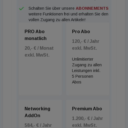
bestehende Altgebäude durch einen zeitgemäßen,
Schalten Sie über unsere
ABONNEMENTS
energieeffizienten Neubau für die Caritas zu
weitere Funktionen frei und erhalten Sie den
ersetzen. Dieser soll im Winter 2023 bezugsfertig
vollen Zugang zu allen Artikeln!
sein. Das siebenstöckige Wohngebäude wird
PRO Abo
Pro Abo
insgesamt 89 Einzimmerwohnungen umfassen.
monatlich
Diese sind mit kompakten Grundrissen von rund 23
120,- € / Jahr
20,- € / Monat
exkl. MwSt.
m² ausgelegt, überwiegend ergänzt von einem
exkl. MwSt.
kleinen Balkon. In jeder Etage wird eine
Unlimitierter
Gemeinschaftsküche als Erweiterung des
Zugang zu allen
Leistungen inkl.
Wohnraums und als Treffpunkt für die Bewohner
5 Personen
eingerichtet. Der Standort liegt nahe der Triester
Abos
Straße im Wohngebiet zwischen dem
Matzleinsdorfer Platz und dem Wasserturm
Favoriten an der Raxstraße. Eine gute öffentliche
Networking
Premium Abo
Anbindung in alle Richtungen ist über mehrere Bus-
AddOn
1.200,- € / Jahr
und Straßenbahnlinien gegeben. Supermärkte,
584,- € / Jahr
exkl. MwSt.