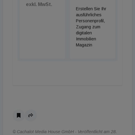
Geschäfte des täglichen Bedarfs sowie die Klinik
exkl. MwSt.
Erstellen Sie Ihr
Favoriten liegen in der unmittelbaren
ausführliches
Nachbarschaft. Für die Freizeitgestaltung bietet
Personenprofil,
sich neben mehreren Parkanlagen im Grätzl das
Zugang zum
digitalen
Naherholungsgebiet Wienerberg an.
Immobilien
Magazin
© Cachalot Media House GmbH - Veröffentlicht am 28.