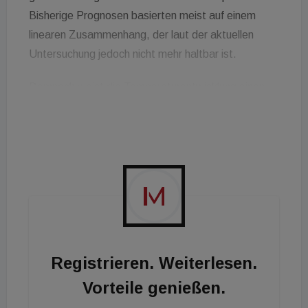
Bisherige Prognosen basierten meist auf einem
linearen Zusammenhang, der laut der aktuellen
Untersuchung jedoch nicht mehr haltbar ist.
Demnach weist die Temperaturentwicklung einen
quadratischen Verlauf auf. Die Analyse zeigt, dass
der Rückgang der Erd-Albedo, also des
Rückstrahlvermögens der Erde, bereits ab dem
Jahr 2000 zum Haupttreiber der globalen
Erwärmung geworden ist. Dies führt dazu, dass die
kritische Grenze von zwei Grad Celsius
Erderwärmung bereits im Jahr 2034 überschritten
werden könnte.
Registrieren. Weiterlesen.
Der jüngste Bericht des Weltklimarats ging hierfür
Vorteile genießen.
noch vom Jahr 2047 aus. Die Ergebnisse legen