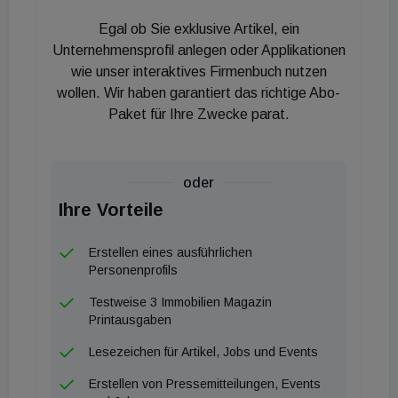
nahe, dass die etablierten Klimamodelle
Egal ob Sie exklusive Artikel, ein
grundlegend überarbeitet werden müssen. Die in
Unternehmensprofil anlegen oder Applikationen
der Studie festgestellte Beschleunigung des
wie unser interaktives Firmenbuch nutzen
Temperaturanstiegs erfordert nach Ansicht des
wollen. Wir haben garantiert das richtige Abo-
Autors neben einer raschen Dekarbonisierung auch
Paket für Ihre Zwecke parat.
zusätzliche Maßnahmen zur gezielten Erhöhung der
Erd-Albedo, um die Temperaturentwicklung zu
stabilisieren.
oder
Ihre Vorteile
Erstellen eines ausführlichen
Personenprofils
Testweise 3 Immobilien Magazin
Printausgaben
Lesezeichen für Artikel, Jobs und Events
Erstellen von Pressemitteilungen, Events