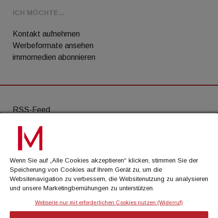
ICH MÖCHTE...
Kontakt aufnehmen
Werbeformate ansehen
immomedien abonnieren
RSS-Feed
AGB
Datenschutz
Wenn Sie auf „Alle Cookies akzeptieren“ klicken, stimmen Sie der
Kontakt
Speicherung von Cookies auf Ihrem Gerät zu, um die
Websitenavigation zu verbessern, die Websitenutzung zu analysieren
Impressum
und unsere Marketingbemühungen zu unterstützen.
Mediadaten
Webseite nur mit erforderlichen Cookies nutzen (Widerruf)