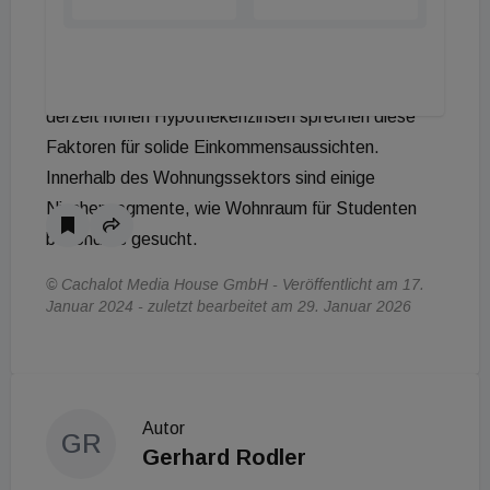
den niedrigen Leerstandsquoten und der
steigenden Nachfrage nach Mietwohnungen im
Vergleich zu Eigentumswohnungen aufgrund der
derzeit hohen Hypothekenzinsen sprechen diese
Faktoren für solide Einkommensaussichten.
Innerhalb des Wohnungssektors sind einige
Nischensegmente, wie Wohnraum für Studenten
besonders gesucht.
© Cachalot Media House GmbH - Veröffentlicht am 17.
Januar 2024 - zuletzt bearbeitet am 29. Januar 2026
Autor
GR
Gerhard Rodler