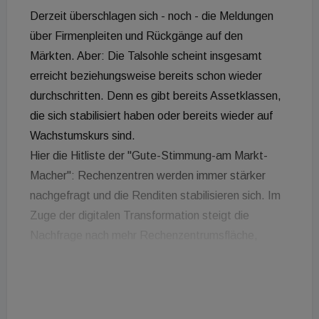
Derzeit überschlagen sich - noch - die Meldungen
über Firmenpleiten und Rückgänge auf den
Märkten. Aber: Die Talsohle scheint insgesamt
erreicht beziehungsweise bereits schon wieder
durchschritten. Denn es gibt bereits Assetklassen,
die sich stabilisiert haben oder bereits wieder auf
Wachstumskurs sind.
Hier die Hitliste der "Gute-Stimmung-am Markt-
Macher": Rechenzentren werden immer stärker
nachgefragt und die Renditen stabilisieren sich. Im
Zuge der digitalen Transformation steigt die
Nachfrage nach mehr Rechenzentrumsfläche,
wobei das Angebot an Immobilien nicht mit der
wachsenden Nachfrage mithalten kann. Die Preise
haben bereits deutlich korrigiert und werden
voraussichtlich ab 2024/2025 wieder attraktiv sein.