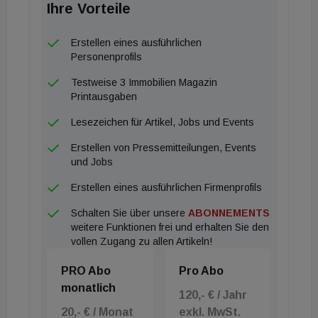
Ihre Vorteile
insbesondere die Nachfrage im Zusammenhang mit
E-Commerce dürfte im Laufe der Zeit zunehmen,
Erstellen eines ausführlichen
da die Online-Ausgaben in den weniger dicht
Personenprofils
besiedelten kontinentaleuropäischen Märkten
Testweise 3 Immobilien Magazin
stärker an Bedeutung gewinnen. PGIM Real Estate
Printausgaben
rechnet mit einem anhaltenden,
Lesezeichen für Artikel, Jobs und Events
branchenübergreifenden Mietwachstum in allen
Erstellen von Pressemitteilungen, Events
Logistik-Subsektoren und -gebieten, wobei sich
und Jobs
angesichts der anhaltenden Nachfragesteigerung
Erstellen eines ausführlichen Firmenprofils
voraussichtlich ab diesem Jahr neue Chancen
Schalten Sie über unsere
ABONNEMENTS
ergeben werden.
weitere Funktionen frei und erhalten Sie den
Die starke Erholung der Reisenachfrage nach der
vollen Zugang zu allen Artikeln!
Corona-Krise spiegelt sich in einem raschen
PRO Abo
Pro Abo
Umsatzwachstum pro verfügbarem Zimmer
monatlich
(RevPAR) im Hotel- und Gaststättengewerbe
120,- € / Jahr
20,- € / Monat
exkl. MwSt.
wider, während das Angebot an Hotelzimmern