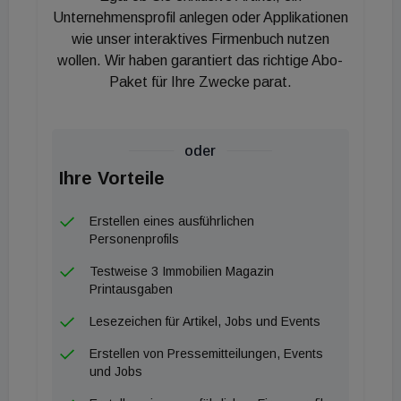
damit stieg im zweiten Halbjahr um vier Prozent auf
Unternehmensprofil anlegen oder Applikationen
1,9 Billionen Dollar. Gemeint sind damit Waren, die
wie unser interaktives Firmenbuch nutzen
wollen. Wir haben garantiert das richtige Abo-
weniger Ressourcen verbrauchen oder weniger
Paket für Ihre Zwecke parat.
Umweltverschmutzung verursachen sollen als
herkömmliche Produkte für einen ähnlichen Zweck.
Dazu gehören Autos mit elektrischem oder Hybrid-
oder
Antrieb (plus 25 Prozent), Verpackungen ohne
Ihre Vorteile
Plastik (plus 20 Prozent) und Windturbinen (plus 10
Prozent).
Erstellen eines ausführlichen
Personenprofils
Testweise 3 Immobilien Magazin
Printausgaben
Lesezeichen für Artikel, Jobs und Events
Erstellen von Pressemitteilungen, Events
und Jobs