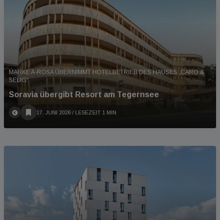
MARKE A-ROSA ÜBERNIMMT HOTELBETRIEB DES HAUSES „CARO &
SELIG“
Soravia übergibt Resort am Tegernsee
17. JUNI 2026
/ LESEZEIT 1 MIN