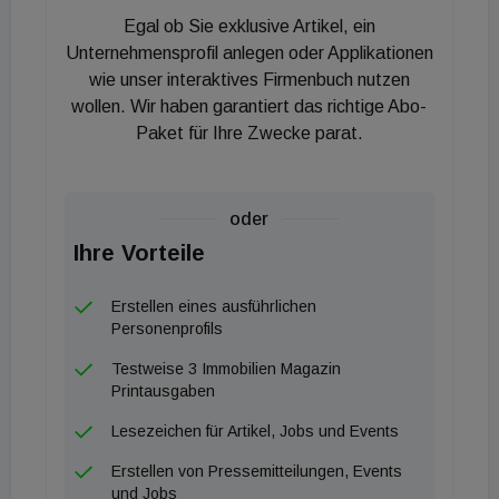
Generationen erhalten bleiben." Geplant ist auch ein
Egal ob Sie exklusive Artikel, ein
alternatives Energiekonzept mit Blackout-
Unternehmensprofil anlegen oder Applikationen
Sicherung. Ein Teil der Stromversorgung wird über
wie unser interaktives Firmenbuch nutzen
wollen. Wir haben garantiert das richtige Abo-
eine Photovoltaik-Anlage erfolgen, geheizt und
Paket für Ihre Zwecke parat.
gekühlt wird mittels Erdwärme. Die komplette
Haustechnik ist mit einer Blackout-Sicherung
versehen. Diese liefert Strom für eine Woche und
oder
rund 4 kW pro Wohnung vor allem für Heizung,
Ihre Vorteile
Küche, Klimaanlage, Wasser, Licht, Lifte und
Garagen. Neben der Notstromversorgung wird es
Erstellen eines ausführlichen
auch Nutzwasserbrunnen und Kaminanschlüsse in
Personenprofils
den Wohnungen geben.
Testweise 3 Immobilien Magazin
Printausgaben
Lesezeichen für Artikel, Jobs und Events
Erstellen von Pressemitteilungen, Events
und Jobs