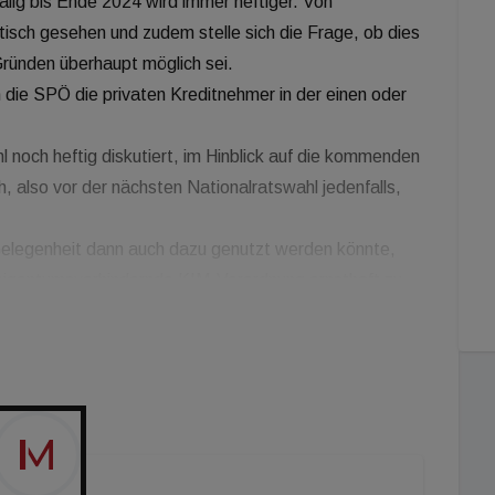
alig bis Ende 2024 wird immer heftiger. Von
isch gesehen und zudem stelle sich die Frage, ob dies
ründen überhaupt möglich sei.
 die SPÖ die privaten Kreditnehmer in der einen oder
noch heftig diskutiert, im Hinblick auf die kommenden
h, also vor der nächsten Nationalratswahl jedenfalls,
e Gelegenheit dann auch dazu genutzt werden könnte,
 eigentumsverhindernde KIM-Verordnung ernsthaft zu
 verfolgt die Idee, dass bei einer Fixverzinsung die
mmensanteiles für Kreditrückzahlungen etwas
diskutiert, bestehendes Immobilieneigentum als