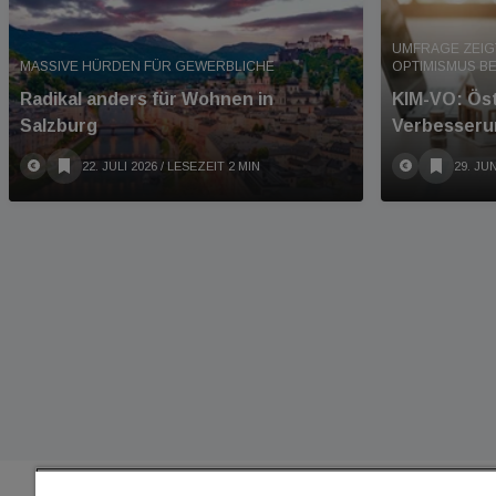
UMFRAGE ZEIG
MASSIVE HÜRDEN FÜR GEWERBLICHE
OPTIMISMUS BE
Radikal anders für Wohnen in
KIM-VO: Ös
Salzburg
Verbesseru
22. JULI 2026
/ LESEZEIT 2 MIN
29. JUN