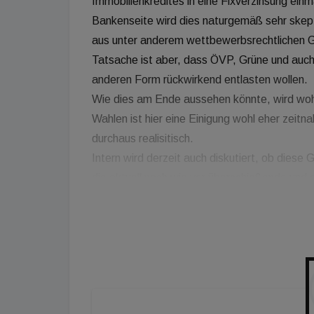
Immobilienkredites in eine Fixverzinsung einm
Bankenseite wird dies naturgemäß sehr skept
aus unter anderem wettbewerbsrechtlichen G
Tatsache ist aber, dass ÖVP, Grüne und auch
anderen Form rückwirkend entlasten wollen.
Wie dies am Ende aussehen könnte, wird wohl 
Wahlen ist hier eine Einigung wohl eher zeitna
durchaus realisitisch.
Intern wird derzeit auch diskutiert, ob dies
die aktuell nach wie vor überschießende und
entschärfen. Eine derzeit diskutierte Variante
Höhe des maximal zulässigen Haushaltseinko
angehoben wird. Ebenso wird heftig darüber 
Eigenmittelersatz wieder zu akzeptieren.