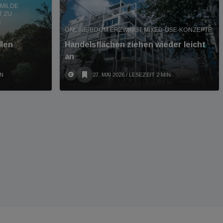
ILDE W
ZU S
U
ONLINE-BOOM ERZWINGT MIXED-USE-KONZEPTE
llen
Handelsflächen ziehen wieder leicht
an
IN
27. MAI 2026
/ LESEZEIT 2 MIN