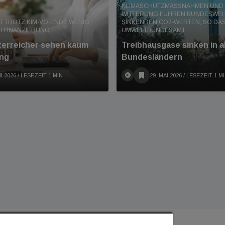
KLIMASCHUTZMASSNAHMEN UND M
ITTERUNG FÜHREN BUNDESWEIT 
T TROTZ KIM-VO-ENDE WENIG
INKENDEN CO2-WERTEN, SO DAS 
I FINANZIERUNG
MWELTBUNDESAMT
terreicher sehen kaum
Treibhausgase sinken in a
ng
Bundesländern
I 2026
/ LESEZEIT 1 MIN
29. MAI 2026
/ LESEZEIT 1 M