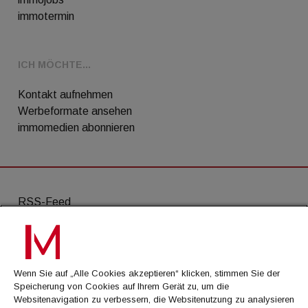
immotermin
ICH MÖCHTE...
Kontakt aufnehmen
Werbeformate ansehen
immomedien abonnieren
RSS-Feed
AGB
Datenschutz
Wenn Sie auf „Alle Cookies akzeptieren“ klicken, stimmen Sie der
Kontakt
Speicherung von Cookies auf Ihrem Gerät zu, um die
Websitenavigation zu verbessern, die Websitenutzung zu analysieren
Impressum