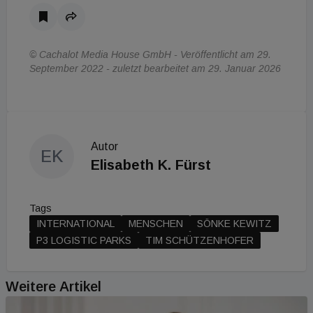
© Cachalot Media House GmbH - Veröffentlicht am 29.
September 2022 - zuletzt bearbeitet am 29. Januar 2026
Autor
EK
Elisabeth K. Fürst
Tags
INTERNATIONAL
MENSCHEN
SÖNKE KEWITZ
P3 LOGISTIC PARKS
TIM SCHÜTZENHOFER
Weitere Artikel