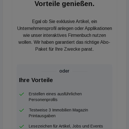
Vorteile genießen.
diesem Jahr unseren Park in Ansbach vor
Fertigstellung vermieten und damit die
Vollvermietung unseres deutschen Portfolios
Egal ob Sie exklusive Artikel, ein
erreichen. Das verdanken wir nicht zuletzt unserem
Unternehmensprofil anlegen oder Applikationen
starken Team, zu dem auch Tim Schützenhofer
wie unser interaktives Firmenbuch nutzen
wollen. Wir haben garantiert das richtige Abo-
gehört. Mit Tim fühlen wir uns auch für die Zukunft
Paket für Ihre Zwecke parat.
gut aufgestellt und freuen uns auf die weitere
Zusammenarbeit."
oder
Ihre Vorteile
Erstellen eines ausführlichen
Personenprofils
Testweise 3 Immobilien Magazin
Printausgaben
Lesezeichen für Artikel, Jobs und Events