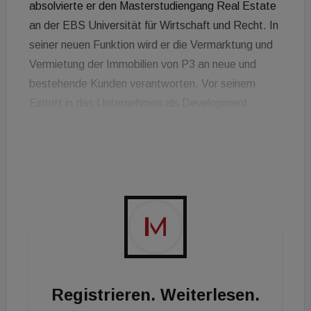
absolvierte er den Masterstudiengang Real Estate
an der EBS Universität für Wirtschaft und Recht. In
seiner neuen Funktion wird er die Vermarktung und
Vermietung der Immobilien von P3 an neue und
bestehende Kunden verantworten. Vor seinem
Eintritt in das Unternehmen als Development
Manager im Mai 2019 war er bei dem
Immobilienberatungsunternehmen JLL in Frankfurt,
zuletzt als Director Industrial Agency, tätig. Sönke
Kewitz, Geschäftsführer P3 Logistic Parks
Deutschland: "In Deutschland bauen wir
hauptsächlich spekulativ und machen uns erst
während der Entwicklung auf die Suche nach den
passenden Mietern. Mit dieser Strategie punkten
wir seit Jahren und wir möchten auch weiterhin
Registrieren. Weiterlesen.
konsequent diesen Weg gehen. So konnten wir in