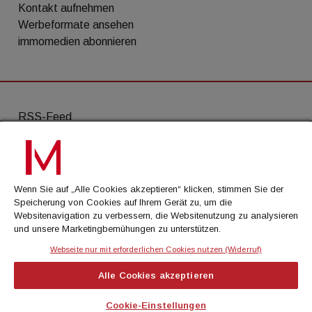
Kontakt aufnehmen
Werbeformate ansehen
immomedien abonnieren
RSS-Feed
AGB
Datenschutz
Wenn Sie auf „Alle Cookies akzeptieren“ klicken, stimmen Sie der
Kontakt
Speicherung von Cookies auf Ihrem Gerät zu, um die
Websitenavigation zu verbessern, die Websitenutzung zu analysieren
Impressum
und unsere Marketingbemühungen zu unterstützen.
Mediadaten
Webseite nur mit erforderlichen Cookies nutzen (Widerruf)
Alle Cookies akzeptieren
© Cachalot Media House GmbH - Alle Rechte
vorbehalten
Cookie-Einstellungen