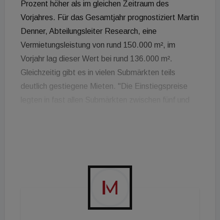
Prozent höher als im gleichen Zeitraum des
Vorjahres. Für das Gesamtjahr prognostiziert Martin
Denner, Abteilungsleiter Research, eine
Vermietungsleistung von rund 150.000 m², im
Vorjahr lag dieser Wert bei rund 136.000 m².
Gleichzeitig gibt es in vielen Submärkten teils
deutlich gestiegene Mieten. "Die Einstiegspreise
legten in fast allen Submärkten zwischen fünf und
zehn Prozent zu, die Maximalpreise stiegen vor
allem in den Submärkten Donau City und am
Hauptbahnhof deutlich an", berichtet Steven
Scheffler, Teamleiter für Büroflächen. Als eine
Ursache dafür sieht er einen klaren
Nachfrageüberhang: "In A-Lagen gibt es aktuell je
nach Gesuchsgröße kaum, beziehungsweise keine
Optionen und auch in B-Lagen schwinden die