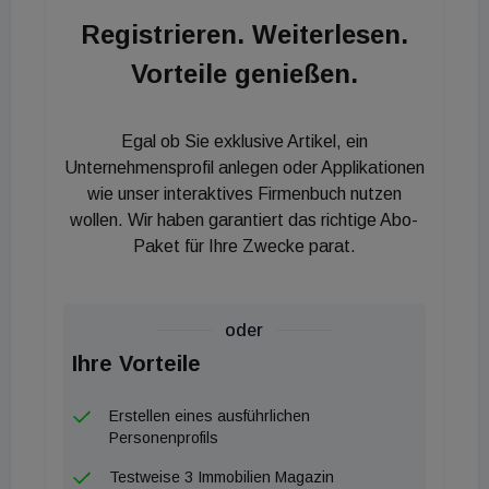
verfügbaren Flächen." Die durchschnittlichen
Registrieren. Weiterlesen.
Angebotsmieten für Erstbezugsflächen sind im
Vorteile genießen.
Herbst auf 15,50 Euro/m² gestiegen. Die erzielten
Spitzenmieten in der Wiener Innenstadt haben mit
netto 27,50 Euro/m² gegenüber dem ersten
Egal ob Sie exklusive Artikel, ein
Halbjahr um zwei Prozent leicht angezogen. In
Unternehmensprofil anlegen oder Applikationen
Anbetracht der geringen Verfügbarkeiten müssen
wie unser interaktives Firmenbuch nutzen
wollen. Wir haben garantiert das richtige Abo-
sich Nutzer geeignete Büro-Optionen in
Paket für Ihre Zwecke parat.
Projektentwicklungen oftmals mehrere Jahre im
Voraus sichern, um Expansionen oder
Standortverbesserungen realisieren zu können. Der
oder
Umzugswillen vieler Unternehmen ist weiterhin
Ihre Vorteile
hoch, allerdings sind die steigenden Mietkosten -
die Nominalmieten inflationsbedingt und die
Erstellen eines ausführlichen
Betriebskosten energiebedingt - ein bremsender
Personenprofils
Faktor. Das Flächendefizit wird nächstes Jahr
Testweise 3 Immobilien Magazin