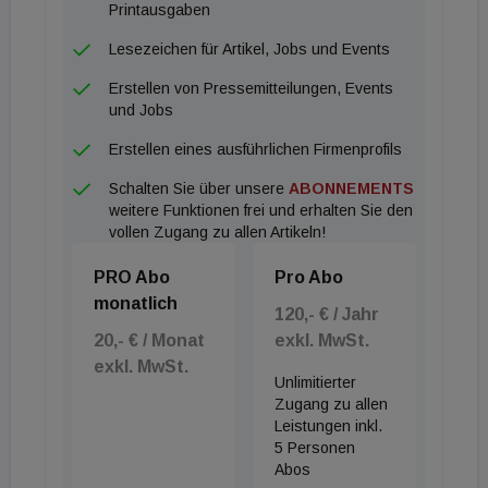
allerdings weiter steigen: für 2023 erwartet Otto
Printausgaben
Immobilien ein Fertigstellungsvolumen von lediglich
Lesezeichen für Artikel, Jobs und Events
43.000 m² - dies entspricht einem Drittel der heuer
Erstellen von Pressemitteilungen, Events
fertig gestellten Flächen von 129.000 m².
und Jobs
Erstellen eines ausführlichen Firmenprofils
Schalten Sie über unsere
ABONNEMENTS
weitere Funktionen frei und erhalten Sie den
vollen Zugang zu allen Artikeln!
PRO Abo
Pro Abo
monatlich
120,- € / Jahr
20,- € / Monat
exkl. MwSt.
exkl. MwSt.
Unlimitierter
Zugang zu allen
Leistungen inkl.
5 Personen
Abos