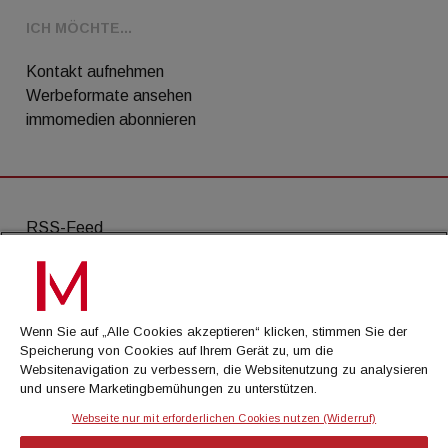
ICH MÖCHTE...
Kontakt aufnehmen
Werbeformate ansehen
immomedien abonnieren
RSS-Feed
AGB
Datenschutz
Wenn Sie auf „Alle Cookies akzeptieren“ klicken, stimmen Sie der
Kontakt
Speicherung von Cookies auf Ihrem Gerät zu, um die
Websitenavigation zu verbessern, die Websitenutzung zu analysieren
Impressum
und unsere Marketingbemühungen zu unterstützen.
Mediadaten
Webseite nur mit erforderlichen Cookies nutzen (Widerruf)