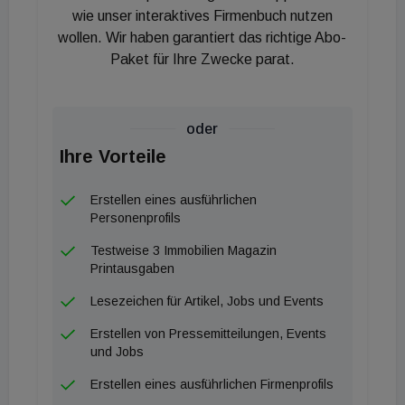
serielles Bauen mit vorgefertigten Bauteilen soll
wie unser interaktives Firmenbuch nutzen
wollen. Wir haben garantiert das richtige Abo-
stärker gefördert werden. Zudem wird der
Paket für Ihre Zwecke parat.
sogenannte „Gebäudetyp E“ vorangetrieben, der
einfacheres und kostengünstigeres Bauen
ermöglichen soll. Ergänzend dazu sollen
oder
Plattformen entstehen, auf denen kostensparende
Ihre Vorteile
Best-Practice-Beispiele präsentiert werden.
Erstellen eines ausführlichen
Auch in Österreich sind die Baukosten in den
Personenprofils
vergangenen Jahren massiv gestiegen. Die Zahl
Testweise 3 Immobilien Magazin
der Wohnbaugenehmigungen ist deutlich
Printausgaben
zurückgegangen, zahlreiche Projekte wurden
Lesezeichen für Artikel, Jobs und Events
verschoben oder ganz gestoppt. Branchenvertreter
Erstellen von Pressemitteilungen, Events
fordern daher seit Monaten Maßnahmen zur
und Jobs
Entbürokratisierung, schnellere
Erstellen eines ausführlichen Firmenprofils
Genehmigungsverfahren sowie eine Überprüfung