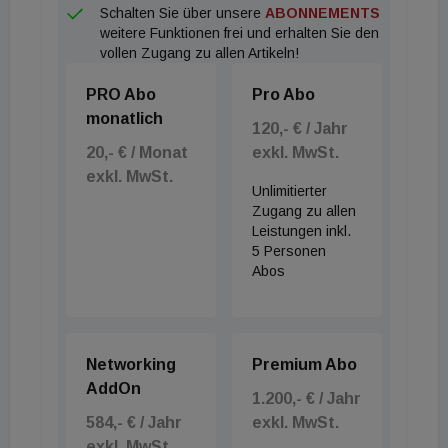
Schalten Sie über unsere
ABONNEMENTS
von Normen und Standards.
weitere Funktionen frei und erhalten Sie den
vollen Zugang zu allen Artikeln!
Viele der nun in Deutschland präsentierten
PRO Abo
Pro Abo
Vorschläge finden sich daher auch in den
monatlich
Forderungskatalogen österreichischer Bauträger
120,- € / Jahr
20,- € / Monat
exkl. MwSt.
und Interessenvertretungen wieder. Insbesondere
exkl. MwSt.
die Digitalisierung von Behördenprozessen, die
Unlimitierter
Vereinfachung technischer Vorgaben und die
Zugang zu allen
Leistungen inkl.
stärkere Nutzung serieller Bauweisen gelten als
5 Personen
mögliche Hebel, um Wohnraum wieder günstiger
Abos
anbieten zu können.
Networking
Premium Abo
AddOn
1.200,- € / Jahr
584,- € / Jahr
exkl. MwSt.
exkl. MwSt.