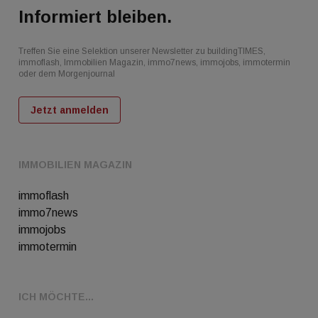
Informiert bleiben.
Treffen Sie eine Selektion unserer Newsletter zu buildingTIMES,
immoflash, Immobilien Magazin, immo7news, immojobs, immotermin
oder dem Morgenjournal
Jetzt anmelden
IMMOBILIEN MAGAZIN
immoflash
immo7news
immojobs
immotermin
ICH MÖCHTE...