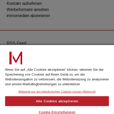
Kontakt aufnehmen
Werbeformate ansehen
immomedien abonnieren
RSS-Feed
AGB
Datenschutz
Wenn Sie auf „Alle Cookies akzeptieren“ klicken, stimmen Sie der
Kontakt
Speicherung von Cookies auf Ihrem Gerät zu, um die
Websitenavigation zu verbessern, die Websitenutzung zu analysieren
Impressum
und unsere Marketingbemühungen zu unterstützen.
Mediadaten
Webseite nur mit erforderlichen Cookies nutzen (Widerruf)
Alle Cookies akzeptieren
© Cachalot Media House GmbH - Alle Rechte
vorbehalten
Cookie-Einstellungen