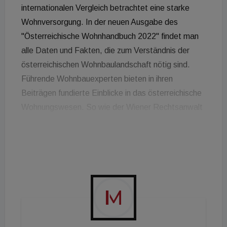
internationalen Vergleich betrachtet eine starke
Wohnversorgung. In der neuen Ausgabe des
"Österreichische Wohnhandbuch 2022" findet man
alle Daten und Fakten, die zum Verständnis der
österreichischen Wohnbaulandschaft nötig sind.
Führende Wohnbauexperten bieten in ihren
Beiträgen fundierte Einblicke in das österreichische
Wohnungswesen. So wie der Wiener Rechtsanwalt
Roland Weinrauch, der In seinem Beitrag zum
Thema "Neuregelung von Paketverkäufen" die
Änderungen im Wohnungsgemeinnützigkeitsgesetz
erklärt. Weitere Autoren dieser Ausgabe sind:
Wolfgang Amann, Christian Struber, Gerlinde
Gutheil-Knopp-Kirchwald, Michael Pech, Helmut
Puchebner, Wolfgang Schwetz, Andreas Sommer,
Christian Struber und Christian Zenz. Herausgeber