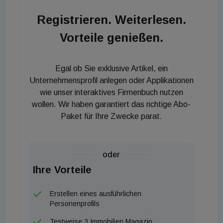
sind Wolfgang Amann und Christian Stuber.
Registrieren. Weiterlesen.
Erschienen ist da Werk im Linde Verlag.
Vorteile genießen.
Egal ob Sie exklusive Artikel, ein
Unternehmensprofil anlegen oder Applikationen
wie unser interaktives Firmenbuch nutzen
wollen. Wir haben garantiert das richtige Abo-
Paket für Ihre Zwecke parat.
oder
Ihre Vorteile
Erstellen eines ausführlichen
Personenprofils
Testweise 3 Immobilien Magazin