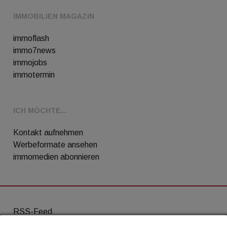
IMMOBILIEN MAGAZIN
immoflash
immo7news
immojobs
immotermin
ICH MÖCHTE...
Kontakt aufnehmen
Werbeformate ansehen
immomedien abonnieren
RSS-Feed