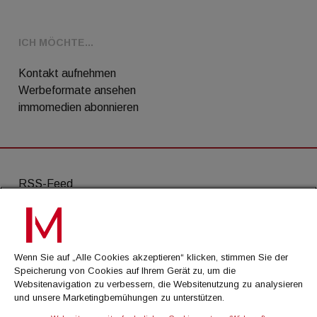
ICH MÖCHTE...
Kontakt aufnehmen
Werbeformate ansehen
immomedien abonnieren
RSS-Feed
AGB
Datenschutz
Wenn Sie auf „Alle Cookies akzeptieren“ klicken, stimmen Sie der
Kontakt
Speicherung von Cookies auf Ihrem Gerät zu, um die
Websitenavigation zu verbessern, die Websitenutzung zu analysieren
Impressum
und unsere Marketingbemühungen zu unterstützen.
Mediadaten