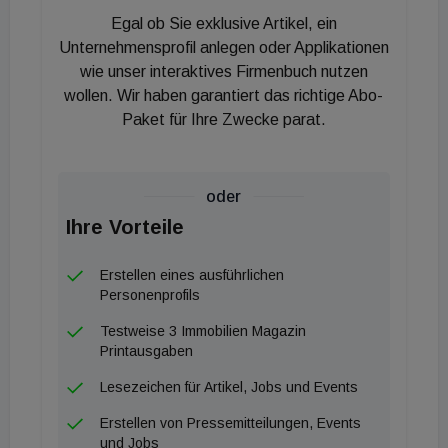
Egal ob Sie exklusive Artikel, ein
Die Krise zog weitreichende Konsequenzen für
Unternehmensprofil anlegen oder Applikationen
globale Kapitalströme und Rohstoffmärkte nach
wie unser interaktives Firmenbuch nutzen
sich. JPMorgan betont allerdings, dass die Erholung
wollen. Wir haben garantiert das richtige Abo-
ungleichmäßig verlaufen dürfte. Während die
Paket für Ihre Zwecke parat.
Metropolen von der gestiegenen Nachfrage
profitieren, bleiben kleinere Städte mit
Überangebot und rückläufiger
oder
Bevölkerungsentwicklung unter Druck. Das
Ihre Vorteile
strukturelle Problem leerstehender Wohneinheiten
Erstellen eines ausführlichen
in Tier-3- und Tier-4-Städten werde noch Jahre
Personenprofils
andauern.
Testweise 3 Immobilien Magazin
Printausgaben
Für österreichische Investoren und
Projektentwickler mit Asien-Exposure ergibt sich
Lesezeichen für Artikel, Jobs und Events
daraus ein differenziertes Bild. Eine Bodenbildung in
Erstellen von Pressemitteilungen, Events
China könnte die globale Nachfrage nach
und Jobs