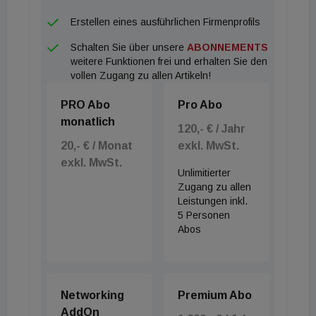
Baustoffen wieder ankurbeln und damit auch die
Erstellen eines ausführlichen Firmenprofils
Baukosten in Europa beeinflussen. Gleichzeitig
Schalten Sie über unsere
ABONNEMENTS
könnten sich für institutionelle Anleger selektiv
weitere Funktionen frei und erhalten Sie den
wieder Einstiegsmöglichkeiten in chinesische
vollen Zugang zu allen Artikeln!
Wohnimmobilienprojekte eröffnen. Dank der
PRO Abo
Pro Abo
schrittweisen Marktöffnung und der Stabilisierung
monatlich
120,- € / Jahr
der Preise rücken qualitativ hochwertige Projekte in
20,- € / Monat
exkl. MwSt.
Top-Lagen wieder in den Fokus strategischer
exkl. MwSt.
Portfolioüberlegungen.
Unlimitierter
Zugang zu allen
Leistungen inkl.
5 Personen
Abos
Networking
Premium Abo
AddOn