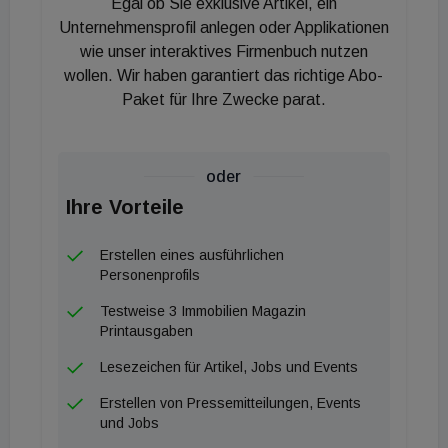
Egal ob Sie exklusive Artikel, ein
bereits jetzt schon prononciertere Preisrückgänge.
Unternehmensprofil anlegen oder Applikationen
Denn Immobilien sind nicht gleich Immobilien. „Wir
wie unser interaktives Firmenbuch nutzen
wollen. Wir haben garantiert das richtige Abo-
erleben seit Anfang 2022 eine „Zweiteilung“ des
Paket für Ihre Zwecke parat.
Marktes“, so Reith. Während sich neue Wohnungen
seit Mitte 2022 weiter verteuert haben, wurden
gebrauchte Wohnungen deutlich billiger. Dass sich
oder
beim Blick auf die Immobilienpreise insgesamt
Ihre Vorteile
bisher nur eine sehr moderate Korrektur zeigt, ist
somit auch der sehr speziellen Preisentwicklung von
Erstellen eines ausführlichen
Neubauwohnungen geschuldet. Diese Zweiteilung
Personenprofils
ist ein Trend, der wohl gekommen ist, um zu
Testweise 3 Immobilien Magazin
bleiben.
Printausgaben
Das Thema „Leistbarkeit“ wird noch für längere
Lesezeichen für Artikel, Jobs und Events
Zeit die neue Nachfrage nach Eigentum empfindlich
Erstellen von Pressemitteilungen, Events
dämpfen. Dass jedoch bestehende Kreditnehmer in
und Jobs
Zeiten der Zinswende in größerem Ausmaß in