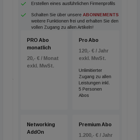
Erstellen eines ausführlichen Firmenprofils
Bedrängnis geraten, zeichnet sich eher nicht ab.
Schalten Sie über unsere
ABONNEMENTS
Das spricht gegen eine schärfere Preiskorrektur.
weitere Funktionen frei und erhalten Sie den
Selbiges gilt für das Zusammenspiel von
vollen Zugang zu allen Artikeln!
fundamentalem Angebot und fundamentaler
PRO Abo
Pro Abo
Nachfrage. „Österreich wächst weiter. Gleichzeitig
monatlich
wird die Neubauleistung deutlich zurückgehen. Das
120,- € / Jahr
20,- € / Monat
exkl. MwSt.
stützt den Markt“, so Fabian Blasch,
exkl. MwSt.
Immobilienanalyst bei Raiffeisen Research. Die bis
Unlimitierter
jetzt nur sehr begrenzte Konsolidierung der Preise
Zugang zu allen
Leistungen inkl.
zeigt sich auch bei einem Blick in die aktuelle
5 Personen
Marktsituation anhand von Angebotspreisen. Vom
Abos
Höhepunkt der Inseratspreise, welcher Ende des
Jahres 2022 erreicht wurde, korrigierten die
Angebotspreise bis Anfang September nur um etwa
Networking
Premium Abo
2 Prozent.
AddOn
1.200,- € / Jahr