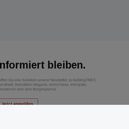
Informiert bleiben.
effen Sie eine Selektion unserer Newsletter zu buildingTIMES,
mmoflash, Immobilien Magazin, immo7news, immojobs,
mmotermin oder dem Morgenjournal
Jetzt anmelden