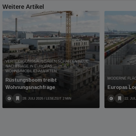
Weitere Artikel
VERTEIDIGUNGSAUSGABEN SCHAFFEN NEUE
NACHFRAGE IN EUROPAS
WOHNIMMOBILIENMÄRKTEN.
MODERNE FLÄ
Rüstungsboom treibt
Wohnungsnachfrage
Europas Log
28. JULI 2026
/ LESEZEIT 2 MIN
22. JUL