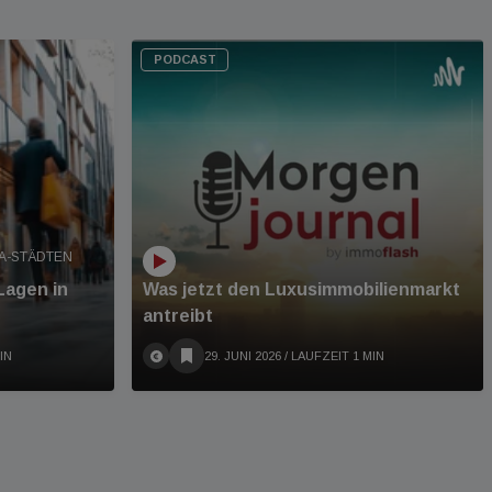
PODCAST
 A-STÄDTEN
Lagen in
Was jetzt den Luxusimmobilienmarkt
antreibt
IN
29. JUNI 2026
/ LAUFZEIT 1 MIN