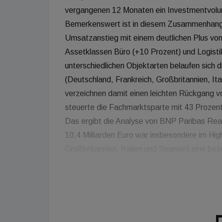
vergangenen 12 Monaten ein Investmentvolum
Bemerkenswert ist in diesem Zusammenhang
Umsatzanstieg mit einem deutlichen Plus von
Assetklassen Büro (+10 Prozent) und Logistik
unterschiedlichen Objektarten belaufen sich 
(Deutschland, Frankreich, Großbritannien, Ita
verzeichnen damit einen leichten Rückgang 
steuerte die Fachmarktsparte mit 43 Prozen
Das ergibt die Analyse von BNP Paribas Rea
10,4 Milliarden Euro war insbesondere im Hi
Großbritannien, Italien und Spanien) eine b
konnten sowohl die Vorjahresbilanz (+74 Proz
Prozent) und 2020 (+5 Prozent) übertroffen w
Großabschlüsse zurückzuführen, die das Ge
dem Vorjahr profitierten Einkaufszentren (Deu
und Spanien) von einer vergleichsweise stär