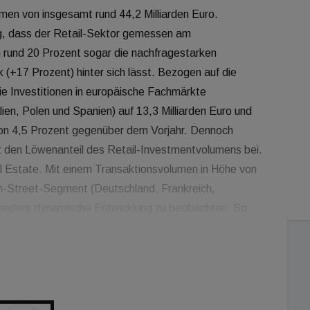
en von insgesamt rund 44,2 Milliarden Euro.
, dass der Retail-Sektor gemessen am
 rund 20 Prozent sogar die nachfragestarken
 (+17 Prozent) hinter sich lässt. Bezogen auf die
die Investitionen in europäische Fachmärkte
lien, Polen und Spanien) auf 13,3 Milliarden Euro und
von 4,5 Prozent gegenüber dem Vorjahr. Dennoch
t den Löwenanteil des Retail-Investmentvolumens bei.
l Estate. Mit einem Transaktionsvolumen in Höhe von
gh-Street-Segment (Deutschland, Frankreich,
esonders dynamische Entwicklung zu beobachten: So
ent) als auch die Resultate der Jahre 2019 (+3
erden. Der positive Trend ist insbesondere auf einige
samtvolumen in die Höhe getrieben haben. Gegenüber
tschland, Frankreich, Großbritannien, Italien, Polen
keren Investorennachfrage und verbuchten einen