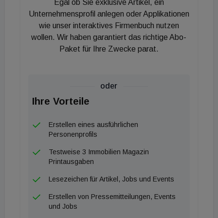
Egal ob Sie exklusive Artikel, ein
Anwendungen und entwickelt dafür einen klaren
Unternehmensprofil anlegen oder Applikationen
aufsichtsrechtlichen Rahmen. Auch im
wie unser interaktives Firmenbuch nutzen
wollen. Wir haben garantiert das richtige Abo-
Immobilienfinanzierungsbereich könnten
Paket für Ihre Zwecke parat.
automatisierte Prozesse bei Kreditprüfung,
Risikobewertung oder Reporting künftig stärker
reguliert werden.
oder
Zudem sollen ESG-Risiken systematisch in das
Ihre Vorteile
Risikomanagement der Banken integriert werden.
Die Vorgaben der europäischen Bankenaufsicht
Erstellen eines ausführlichen
fließen in die aufsichtliche Bewertung ein. Damit
Personenprofils
verstärkt sich der Druck, Nachhaltigkeitsaspekte
Testweise 3 Immobilien Magazin
auch bei Immobilienfinanzierungen nachvollziehbar
Printausgaben
zu berücksichtigen.
Lesezeichen für Artikel, Jobs und Events
Erstellen von Pressemitteilungen, Events
und Jobs