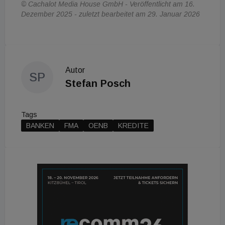
© Cachalot Media House GmbH - Veröffentlicht am 16.
Dezember 2025 - zuletzt bearbeitet am 29. Januar 2026
Autor
SP
Stefan Posch
Tags
BANKEN
FMA
OENB
KREDITE