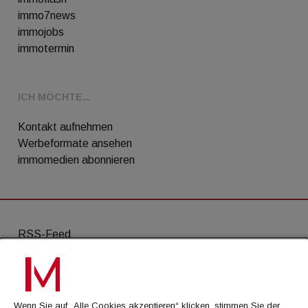
immo7news
immojobs
immotermin
ICH MÖCHTE...
Kontakt aufnehmen
Werbeformate ansehen
immomedien abonnieren
RSS-Feed
AGB
Datenschutz
Wenn Sie auf „Alle Cookies akzeptieren“ klicken, stimmen Sie der